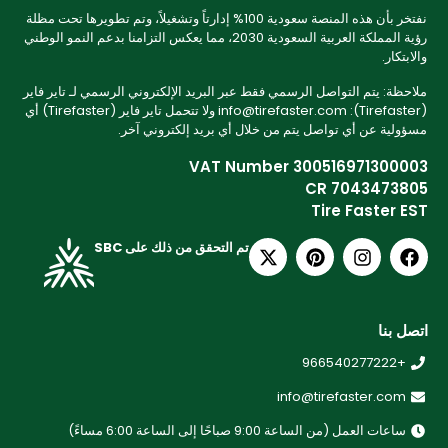
نفتخر بأن هذه المنصة سعودية 100% إدارتاً وتشغيلاً، وتم تطويرها تحت مظلة
رؤية المملكة العربية السعودية 2030، مما يعكس التزامنا بدعم النمو الوطني
والابتكار.
ملاحظة: يتم التواصل الرسمي فقط عبر البريد الإلكتروني الرسمي لـ تاير فاير
(Tirefaster): info@tirefaster.com ولا تتحمل تاير فاير (Tirefaster) أي
مسؤولية عن أي تواصل يتم من خلال أي بريد إلكتروني آخر.
VAT Number 300516971300003
CR 7043473805
Tire Faster EST
تم التحقق من ذلك على SBC
اتصل بنا
+966540277222
info@tirefaster.com
ساعات العمل (من الساعة 9:00 صباحًا إلى الساعة 6:00 مساءً)