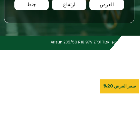
العرض
ارتفاع
جنط
Arisun 235/50 R18 97V ZP01 TL
Home
سعر العرض 20%