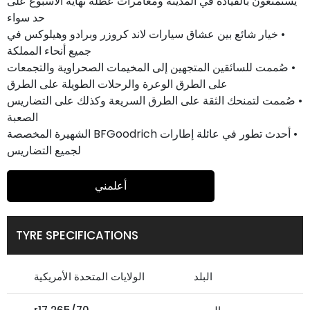
يستمتعون بالقيادة في المدينة ومغامرات عطلة نهاية الأسبوع على
حد سواء
• خيار شائع بين عشاق سيارات لاند كروزر وبرادو وهيلوكس في
جميع أنحاء المملكة
• صُممت للسائقين المتجهين إلى المخيمات الصحراوية والتجمعات
على الطرق الوعرة والرحلات الطويلة على الطرق
• صُممت لتمنحك الثقة على الطرق السريعة وكذلك على التضاريس
الصعبة
• أحدث تطور في عائلة إطارات BFGoodrich الشهيرة المخصصة
لجميع التضاريس
أعلمني
TYRE SPECIFICATIONS
البلد
الولايات المتحدة الأمريكية