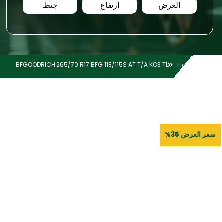
العرض
ارتفاع
جنط
BFGOODRICH 265/70 R17 BFG 118/115S AT T/A KO3 TL
Home
سعر العرض 35%