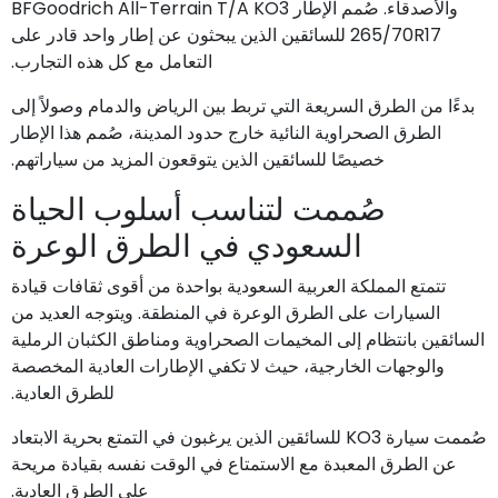
والأصدقاء. صُمم الإطار BFGoodrich All-Terrain T/A KO3
265/70R17 للسائقين الذين يبحثون عن إطار واحد قادر على
التعامل مع كل هذه التجارب.
بدءًا من الطرق السريعة التي تربط بين الرياض والدمام وصولاً إلى
الطرق الصحراوية النائية خارج حدود المدينة، صُمم هذا الإطار
خصيصًا للسائقين الذين يتوقعون المزيد من سياراتهم.
صُممت لتناسب أسلوب الحياة
السعودي في الطرق الوعرة
تتمتع المملكة العربية السعودية بواحدة من أقوى ثقافات قيادة
السيارات على الطرق الوعرة في المنطقة. ويتوجه العديد من
السائقين بانتظام إلى المخيمات الصحراوية ومناطق الكثبان الرملية
والوجهات الخارجية، حيث لا تكفي الإطارات العادية المخصصة
للطرق العادية.
صُممت سيارة KO3 للسائقين الذين يرغبون في التمتع بحرية الابتعاد
عن الطرق المعبدة مع الاستمتاع في الوقت نفسه بقيادة مريحة
على الطرق العادية.