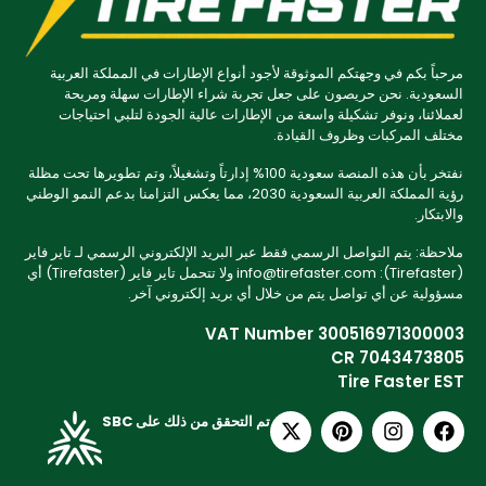
مرحباً بكم في وجهتكم الموثوقة لأجود أنواع الإطارات في المملكة العربية
السعودية. نحن حريصون على جعل تجربة شراء الإطارات سهلة ومريحة
لعملائنا، ونوفر تشكيلة واسعة من الإطارات عالية الجودة لتلبي احتياجات
مختلف المركبات وظروف القيادة.
نفتخر بأن هذه المنصة سعودية 100% إدارتاً وتشغيلاً، وتم تطويرها تحت مظلة
رؤية المملكة العربية السعودية 2030، مما يعكس التزامنا بدعم النمو الوطني
والابتكار.
ملاحظة: يتم التواصل الرسمي فقط عبر البريد الإلكتروني الرسمي لـ تاير فاير
(Tirefaster): info@tirefaster.com ولا تتحمل تاير فاير (Tirefaster) أي
مسؤولية عن أي تواصل يتم من خلال أي بريد إلكتروني آخر.
VAT Number 300516971300003
CR 7043473805
Tire Faster EST
تم التحقق من ذلك على SBC