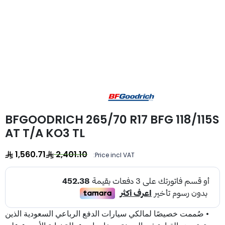
BFGOODRICH 265/70 R17 BFG 118/115S
AT T/A KO3 TL
1,560.71
2,401.10
Price incl VAT:
• صُممت خصيصًا لمالكي سيارات الدفع الرباعي السعودية الذين