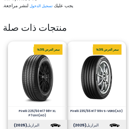
يجب عليك
لنشر مراجعة.
تسجيل الدخول
منتجات ذات صلة
سعر العرض 35%
سعر العرض 35%
Pirelli 225/50 R17 98Y XL
Pirelli 235/55 R17 99V S-VERD(AO)
P7cint(AO)
البرازيل
(2025)
البرازيل
(2025)