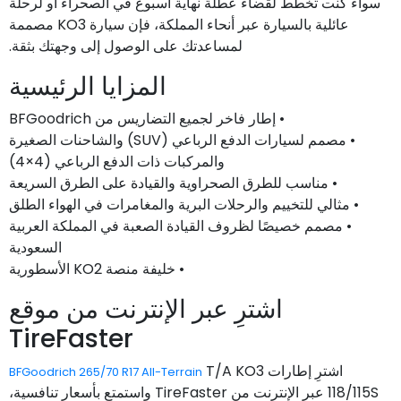
سواء كنت تخطط لقضاء عطلة نهاية أسبوع في الصحراء أو لرحلة
عائلية بالسيارة عبر أنحاء المملكة، فإن سيارة KO3 مصممة
لمساعدتك على الوصول إلى وجهتك بثقة.
المزايا الرئيسية
• إطار فاخر لجميع التضاريس من BFGoodrich
• مصمم لسيارات الدفع الرباعي (SUV) والشاحنات الصغيرة
والمركبات ذات الدفع الرباعي (4×4)
• مناسب للطرق الصحراوية والقيادة على الطرق السريعة
• مثالي للتخييم والرحلات البرية والمغامرات في الهواء الطلق
• مصمم خصيصًا لظروف القيادة الصعبة في المملكة العربية
السعودية
• خليفة منصة KO2 الأسطورية
اشترِ عبر الإنترنت من موقع
TireFaster
اشترِ إطارات
T/A KO3
BFGoodrich 265/70 R17 All-Terrain
118/115S عبر الإنترنت من TireFaster واستمتع بأسعار تنافسية،