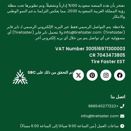
نفتخر بأن هذه المنصة سعودية 100% إدارتاً وتشغيلاً، وتم تطويرها تحت مظلة
رؤية المملكة العربية السعودية 2030، مما يعكس التزامنا بدعم النمو الوطني
والابتكار.
ملاحظة: يتم التواصل الرسمي فقط عبر البريد الإلكتروني الرسمي لـ تاير فاير
(Tirefaster): info@tirefaster.com ولا تتحمل تاير فاير (Tirefaster) أي
مسؤولية عن أي تواصل يتم من خلال أي بريد إلكتروني آخر.
VAT Number 300516971300003
CR 7043473805
Tire Faster EST
تم التحقق من ذلك على SBC
اتصل بنا
+966540277222
info@tirefaster.com
ساعات العمل (من الساعة 9:00 صباحًا إلى الساعة 6:00 مساءً)