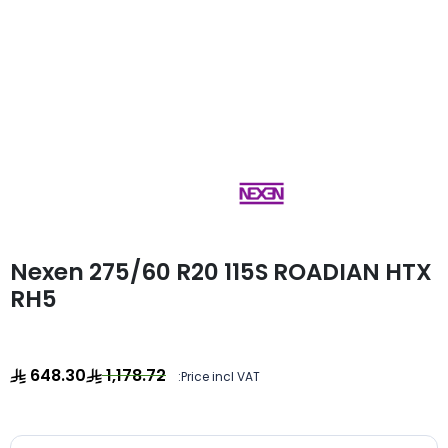
Nexen 275/60 R20 115S ROADIAN HTX
RH5
648.30
1,178.72
Price incl VAT: