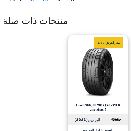
منتجات ذات صلة
سعر العرض 20%
Pirelli 255/35 ZR19 (96Y)XL P
ZERO(MO)
البرازيل
(2026)
السعر شامل الضريبة