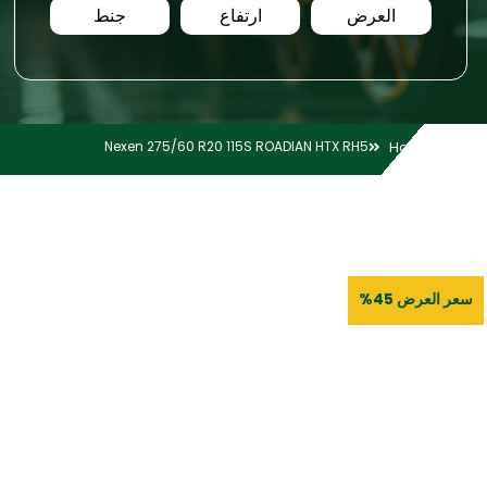
العرض
ارتفاع
جنط
Nexen 275/60 R20 115S ROADIAN HTX RH5
Home
سعر العرض 45%