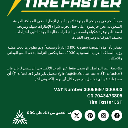
مرحباً بكم في وجهتكم الموثوقة لأجود أنواع الإطارات في المملكة العربية
السعودية. نحن حريصون على جعل تجربة شراء الإطارات سهلة ومريحة
لعملائنا، ونوفر تشكيلة واسعة من الإطارات عالية الجودة لتلبي احتياجات
مختلف المركبات وظروف القيادة.
نفتخر بأن هذه المنصة سعودية 100% إدارتاً وتشغيلاً، وتم تطويرها تحت مظلة
رؤية المملكة العربية السعودية 2030، مما يعكس التزامنا بدعم النمو الوطني
والابتكار.
ملاحظة: يتم التواصل الرسمي فقط عبر البريد الإلكتروني الرسمي لـ تاير فاير
(Tirefaster): info@tirefaster.com ولا تتحمل تاير فاير (Tirefaster) أي
مسؤولية عن أي تواصل يتم من خلال أي بريد إلكتروني آخر.
VAT Number 300516971300003
CR 7043473805
Tire Faster EST
تم التحقق من ذلك على SBC