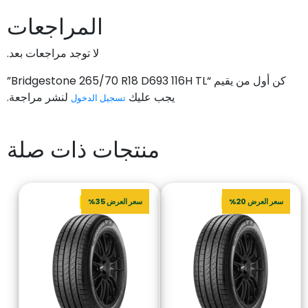
المراجعات
لا توجد مراجعات بعد.
كن أول من يقيم “Bridgestone 265/70 R18 D693 116H TL”
يجب عليك
لنشر مراجعة.
تسجيل الدخول
منتجات ذات صلة
سعر العرض 20%
سعر العرض 35%