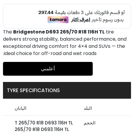
The
Bridgestone D693 265/70 R18 116H TL
tire
delivers strong stability, balanced performance, and
exceptional driving comfort for 4×4 and SUVs — the
ideal choice for off-road and wet roads.
أعلمني
TYRE SPECIFICATIONS
البلد
اليابان
الحجم
T 265/70 R18 D693 116H TL
265/70 R18 D693 116H TL