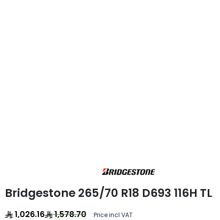
Bridgestone 265/70 R18 D693 116H TL
1,026.16
1,578.70
Price incl VAT: