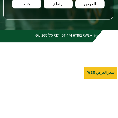
العرض
ارتفاع
جنط
Giti 265/70 R17 115T 4*4 HT152 RWL
Home
سعر العرض 20%