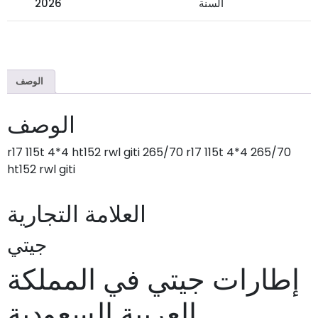
السنة
2026
الوصف
الوصف
265/70 r17 115t 4*4 ht152 rwl giti 265/70 r17 115t 4*4
ht152 rwl giti
العلامة التجارية
جيتي
إطارات جيتي في المملكة
العربية السعودية