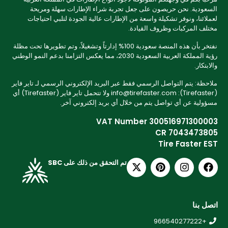
السعودية. نحن حريصون على جعل تجربة شراء الإطارات سهلة ومريحة
لعملائنا، ونوفر تشكيلة واسعة من الإطارات عالية الجودة لتلبي احتياجات
مختلف المركبات وظروف القيادة.
نفتخر بأن هذه المنصة سعودية 100% إدارتاً وتشغيلاً، وتم تطويرها تحت مظلة
رؤية المملكة العربية السعودية 2030، مما يعكس التزامنا بدعم النمو الوطني
والابتكار.
ملاحظة: يتم التواصل الرسمي فقط عبر البريد الإلكتروني الرسمي لـ تاير فاير
(Tirefaster): info@tirefaster.com ولا تتحمل تاير فاير (Tirefaster) أي
مسؤولية عن أي تواصل يتم من خلال أي بريد إلكتروني آخر.
VAT Number 300516971300003
CR 7043473805
Tire Faster EST
تم التحقق من ذلك على SBC
اتصل بنا
+966540277222