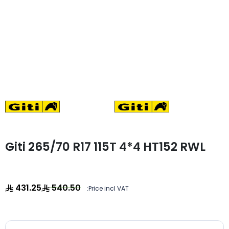
Giti 265/70 R17 115T 4*4 HT152 RWL
431.25
540.50
Price incl VAT: