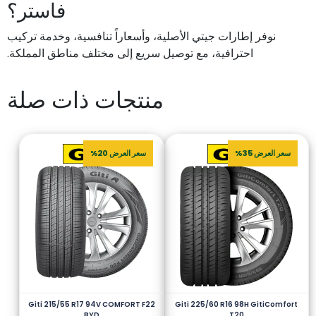
فاستر؟
نوفر إطارات جيتي الأصلية، وأسعاراً تنافسية، وخدمة تركيب
احترافية، مع توصيل سريع إلى مختلف مناطق المملكة.
منتجات ذات صلة
سعر العرض 35%
سعر العرض 20%
Giti 215/55 R17 94V COMFORT F22
Giti 225/60 R16 98H GitiComfort
BYD
T20