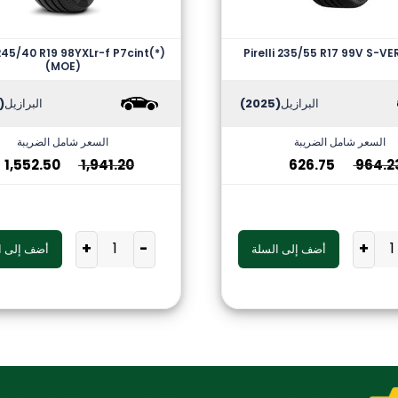
 245/40 R19 98YXLr-f P7cint(*)
Pirelli 235/55 R17 99V S-V
(MOE)
البرازيل
(2025)
البرازيل
2026)
السعر شامل الضريبة
السعر شامل الضريبة
1,552.50
1,941.20
626.75
964.2
+
-
+
أضف إلى السلة
أضف إلى ا