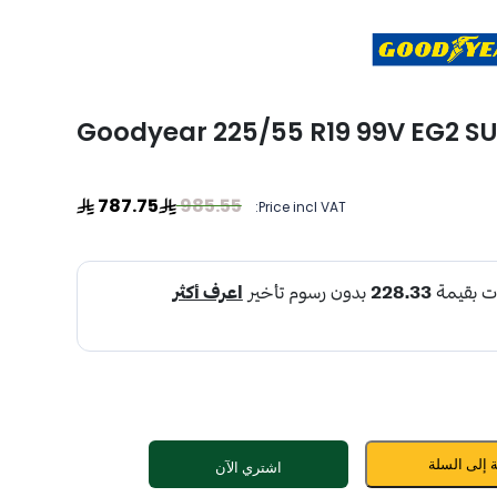
Goodyear 225/55 R19 99V EG2 S
787.75
985.55
Price incl VAT:
 إلى السلة
اشتري الآن