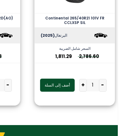
ERD(AO)
Continental 265/40R21 101V FR
CCLXSP SIL
البرتغال
(2025)
السعر شامل الضريبة
3
1,811.29
2,786.60
-
+
-
أضف إلى السلة