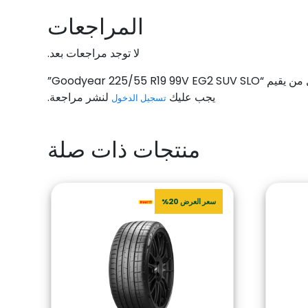
المراجعات
لا توجد مراجعات بعد.
Goodyear 225/55 R19 99V EG2 SU”
يجب عليك
لنشر مراجعة.
تسجيل الدخول
منتجات ذات صلة
سعر العرض 20%