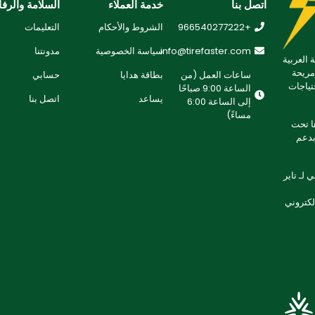
اتصل بنا
خدمة العملاء
السلامة والرفا
+966540277222
الشروط والأحكام
التعليمات
info@tirefaster.com
سياسة الخصوصية
مدونتنا
 العربية
مريحة
ساعات العمل (من
بطاقة هدايا
حسابي
تياجات
الساعة 9:00 صباحًا
يساعد
اتصل بنا
إلى الساعة 6:00
مساءً)
 تطويرها تحت
لتزامنا بدعم
لـ تاير
إلكتروني