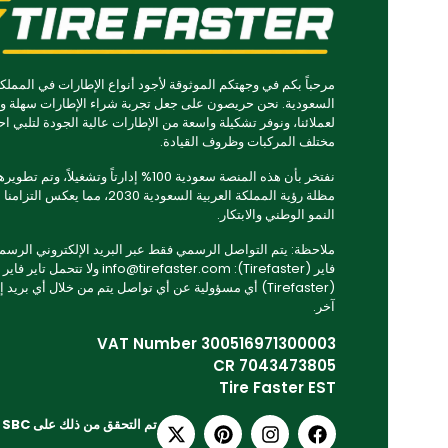
مرحباً بكم في وجهتكم الموثوقة لأجود أنواع الإطارات في المملكة
السعودية. نحن حريصون على جعل تجربة شراء الإطارات سهلة و
لعملائنا، ونوفر تشكيلة واسعة من الإطارات عالية الجودة لتلبي اح
مختلف المركبات وظروف القيادة.
نفتخر بأن هذه المنصة سعودية 100% إدارتاً وتشغيلاً، وتم
مظلة رؤية المملكة العربية السعودية 2030، مما يعكس ا
النمو الوطني والابتكار.
ملاحظة: يتم التواصل الرسمي فقط عبر البريد الإلكتروني الرسمي 
فاير (Tirefaster): info@tirefaster.com ولا تتحمل تاير فاير
(Tirefaster) أي مسؤولية عن أي تواصل يتم من خلال أي بريد 
آخر.
VAT Number 300516971300003
CR 7043473805
Tire Faster EST
تم التحقق من ذلك على SBC