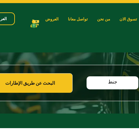
العرب
تسوق الان
من نحن
تواصل معانا
العروض
0
جنط
البحث عن طريق الإطارات