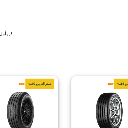
كن أول من يقيم “V SLO
35%
سعر العرض 20%