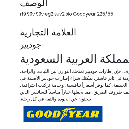
الوصف
225/55 r19 99v 99v eg2 suv2 slo Goodyear
العلامة التجارية
جوديير
ملكة العربية السعودية
ف، فإن إطارات جوديير تمنحك التوازن بين الثبات، والراحة،
ية.في تاير فاستر، يمكنك شراء إطارات جوديير الأصلية في
خفيفة. كما نوفر أسعاراً تنافسية، وخدمة تركيب احترافية،
ختلف ظروف الطريق، مما يجعلها خياراً مناسباً للسائقين الذين
يبحثون عن الجودة والثقة في كل رحلة.