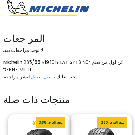
المراجعات
لا توجد مراجعات بعد.
كن أول من يقيم “Michelin 235/55 R19 101Y LAT SPT3 N0
GRNX ML TL”
يجب عليك
لنشر مراجعة.
تسجيل الدخول
منتجات ذات صلة
سعر العرض 20%
سعر العرض 35%