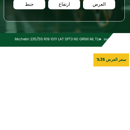
العرض
ارتفاع
جنط
Michelin 235/55 R19 101Y LAT SPT3 N0 GRNX ML TL
Home
سعر العرض 35%