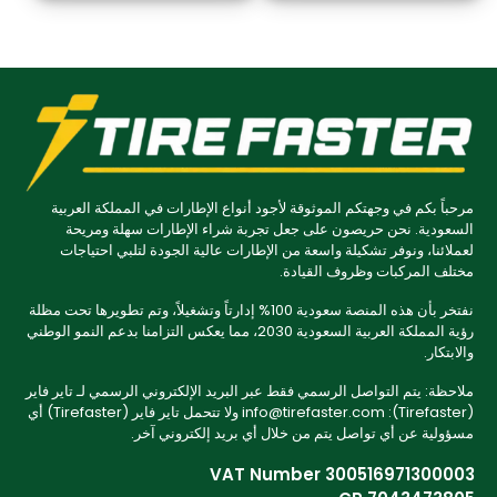
مرحباً بكم في وجهتكم الموثوقة لأجود أنواع الإطارات في المملكة العربية
السعودية. نحن حريصون على جعل تجربة شراء الإطارات سهلة ومريحة
لعملائنا، ونوفر تشكيلة واسعة من الإطارات عالية الجودة لتلبي احتياجات
مختلف المركبات وظروف القيادة.
نفتخر بأن هذه المنصة سعودية 100% إدارتاً وتشغيلاً، وتم تطويرها تحت مظلة
رؤية المملكة العربية السعودية 2030، مما يعكس التزامنا بدعم النمو الوطني
والابتكار.
ملاحظة: يتم التواصل الرسمي فقط عبر البريد الإلكتروني الرسمي لـ تاير فاير
(Tirefaster): info@tirefaster.com ولا تتحمل تاير فاير (Tirefaster) أي
مسؤولية عن أي تواصل يتم من خلال أي بريد إلكتروني آخر.
VAT Number 300516971300003