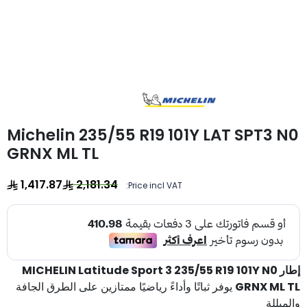
Michelin 235/55 R19 101Y LAT SPT3 N0
GRNX ML TL
1,417.87
2,181.34
Price incl VAT:
إطار MICHELIN Latitude Sport 3 235/55 R19 101Y N0
GRNX ML TL
يوفر ثباتًا وأداءً رياضيًا ممتازين على الطرق الجافة
والمبللة