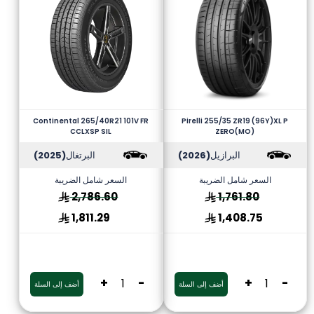
Continental 265/40R21 101V FR
Pirelli 255/35 ZR19 (96Y)XL P
CCLXSP SIL
ZERO(MO)
البرازيل
(2026)
البرتغال
(2025)
السعر شامل الضريبة
السعر شامل الضريبة
2,786.60
1,761.80
1,811.29
1,408.75
+
-
+
-
أضف إلى السلة
أضف إلى السلة