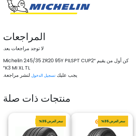
المراجعات
لا توجد مراجعات بعد.
كن أول من يقيم “Michelin 245/35 ZR20 95Y PILSPT CUP2
K3 MI XL TL”
يجب عليك
لنشر مراجعة.
تسجيل الدخول
منتجات ذات صلة
سعر العرض 35%
سعر العرض 35%