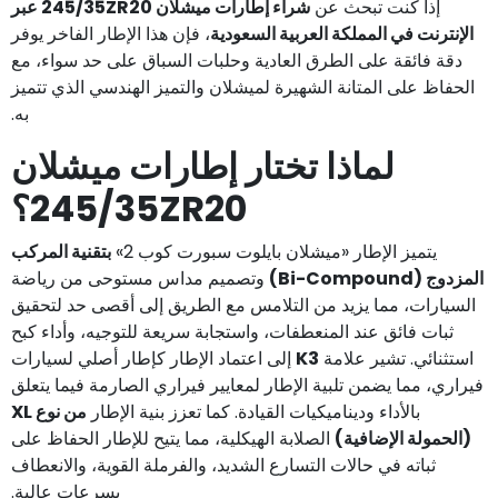
إذا كنت تبحث عن
شراء إطارات ميشلان 245/35ZR20 عبر
الإنترنت في المملكة العربية السعودية
، فإن هذا الإطار الفاخر يوفر
دقة فائقة على الطرق العادية وحلبات السباق على حد سواء، مع
الحفاظ على المتانة الشهيرة لميشلان والتميز الهندسي الذي تتميز
به.
لماذا تختار إطارات ميشلان
245/35ZR20؟
يتميز الإطار «ميشلان بايلوت سبورت كوب 2»
بتقنية المركب
المزدوج (Bi-Compound)
وتصميم مداس مستوحى من رياضة
السيارات، مما يزيد من التلامس مع الطريق إلى أقصى حد لتحقيق
ثبات فائق عند المنعطفات، واستجابة سريعة للتوجيه، وأداء كبح
استثنائي. تشير علامة
K3
إلى اعتماد الإطار كإطار أصلي لسيارات
فيراري، مما يضمن تلبية الإطار لمعايير فيراري الصارمة فيما يتعلق
بالأداء وديناميكيات القيادة. كما تعزز بنية الإطار
من نوع XL
(الحمولة الإضافية)
الصلابة الهيكلية، مما يتيح للإطار الحفاظ على
ثباته في حالات التسارع الشديد، والفرملة القوية، والانعطاف
بسرعات عالية.