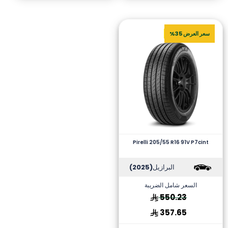
سعر العرض 35%
Pirelli 205/55 R16 91V P7cint
البرازيل
(2025)
السعر شامل الضريبة
550.23
357.65