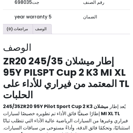
رقم الصنف
جت698035
الضمان
5 year warranty
الوصف
مراجعات (0)
السنة
2026
الوصف
إطار ميشلان 245/35 ZR20
95Y PILSPT Cup 2 K3 MI XL
TL المعتمد من فيراري للأداء على
الحلبات
يُعد إطار
ميشلان 245/35ZR20 95Y Pilot Sport Cup 2 K3
MI XL TL
إطارًا صيفيًّا فائق الأداء تم تطويره خصيصًا لسيارات
فيراري وغيرها من السيارات الرياضية عالية الأداء التي تتطلب ثباتًا
استثنائيًا، وتحكمًا فائق الدقة، وأداءً مستوحى من سباقات السيارات.