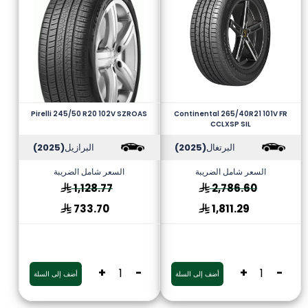
Pirelli 245/50 R20 102V SZROAS
Continental 265/40R21 101V FR
CCLXSP SIL
البرتغال
(2025)
البرازيل
(2025)
السعر شامل الضريبة
السعر شامل الضريبة
1,128.77
2,786.60
733.70
1,811.29
+
-
+
-
أضف إلى السلة
أضف إلى السلة