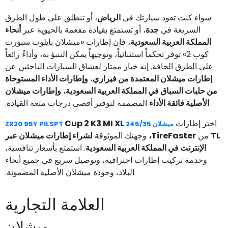
سواء كنت تقود سيارتك في
الرياض
، أو تنطلق على طول الطرق
السريعة في
جدة
، أو تستمتع بقيادة مفعمة بالحيوية عبر
أنحاء
المملكة العربية السعودية
، فإن إطارات «ميشلان بايلوت سبورت
كوب 2» توفر تحكماً استثنائياً، وتوجيهاً يمكن التنبؤ به، وأداءً رائعاً
على الطرق الجافة. إنه خيار ممتاز لعشاق السيارات الباحثين عن
إطارات ميشلان المعتمدة من فيراري
،
وإطارات الأداء المستوحاة
من حلبات السباق في المملكة العربية السعودية
،
وإطارات ميشلان
الأصلية فائقة الأداء
المصممة لتوفير أقصى درجات متعة القيادة.
اختر إطارات
Cup 2 K3 MI XL
ميشلان 245/35 ZR20 95Y PILSPT
TL
من
TireFaster،
وجهتك الموثوقة
لشراء إطارات ميشلان عبر
الإنترنت في المملكة العربية السعودية
. استمتع بأسعار تنافسية،
وخدمة تركيب إطارات احترافية، وتوصيل سريع في جميع أنحاء
البلاد، وجودة ميشلان الأصلية المضمونة.
العلامة التجارية
ميشلان