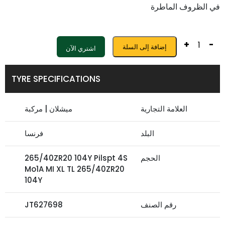
في الظروف الماطرة
+
-
إضافة إلى السلة
اشتري الآن
TYRE SPECIFICATIONS
العلامة التجارية
ميشلان | مركبة
البلد
فرنسا
الحجم
265/40ZR20 104Y Pilspt 4S
Mo1A MI XL TL 265/40ZR20
104Y
رقم الصنف
JT627698