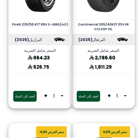
Pirelli 235/55 R17 99V S-VERD(AO)
Continental 265/40R21 101V FR
CCLXSP SIL
البرتغال
(2025)
البرازيل
(2025)
السعر شامل الضريبة
السعر شامل الضريبة
964.23
2,786.60
626.75
1,811.29
+
-
+
-
أضف إلى السلة
أضف إلى السلة
سعر العرض 35%
سعر العرض 20%