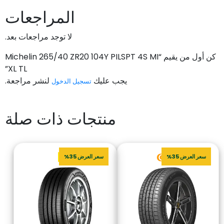
المراجعات
لا توجد مراجعات بعد.
كن أول من يقيم “Michelin 265/40 ZR20 104Y PILSPT 4S MI
XL TL”
يجب عليك
لنشر مراجعة.
تسجيل الدخول
منتجات ذات صلة
سعر العرض 35%
سعر العرض 35%