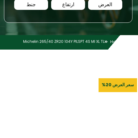
العرض
ارتفاع
جنط
Michelin 265/40 ZR20 104Y PILSPT 4S MI XL TL
Home
سعر العرض 20%