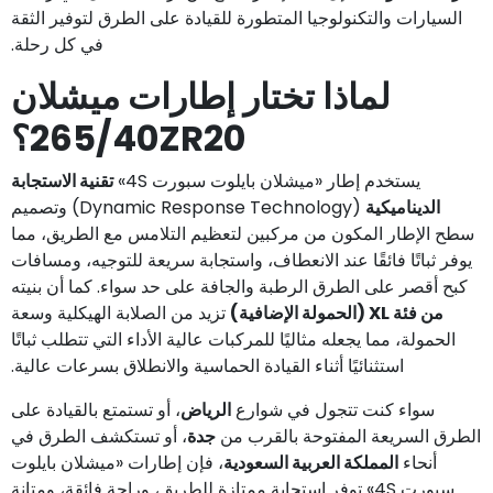
السيارات والتكنولوجيا المتطورة للقيادة على الطرق لتوفير الثقة
في كل رحلة.
لماذا تختار إطارات ميشلان
265/40ZR20؟
يستخدم إطار «ميشلان بايلوت سبورت 4S»
تقنية الاستجابة
الديناميكية
(Dynamic Response Technology) وتصميم
سطح الإطار المكون من مركبين لتعظيم التلامس مع الطريق، مما
يوفر ثباتًا فائقًا عند الانعطاف، واستجابة سريعة للتوجيه، ومسافات
كبح أقصر على الطرق الرطبة والجافة على حد سواء. كما أن بنيته
من فئة XL (الحمولة الإضافية)
تزيد من الصلابة الهيكلية وسعة
الحمولة، مما يجعله مثاليًا للمركبات عالية الأداء التي تتطلب ثباتًا
استثنائيًا أثناء القيادة الحماسية والانطلاق بسرعات عالية.
سواء كنت تتجول في شوارع
الرياض
، أو تستمتع بالقيادة على
الطرق السريعة المفتوحة بالقرب من
جدة
، أو تستكشف الطرق في
أنحاء
المملكة العربية السعودية
، فإن إطارات «ميشلان بايلوت
سبورت 4S» توفر استجابة ممتازة للطريق، وراحة فائقة، ومتانة