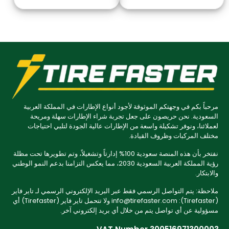
مرحباً بكم في وجهتكم الموثوقة لأجود أنواع الإطارات في المملكة العربية
السعودية. نحن حريصون على جعل تجربة شراء الإطارات سهلة ومريحة
لعملائنا، ونوفر تشكيلة واسعة من الإطارات عالية الجودة لتلبي احتياجات
مختلف المركبات وظروف القيادة.
نفتخر بأن هذه المنصة سعودية 100% إدارتاً وتشغيلاً، وتم تطويرها تحت مظلة
رؤية المملكة العربية السعودية 2030، مما يعكس التزامنا بدعم النمو الوطني
والابتكار.
ملاحظة: يتم التواصل الرسمي فقط عبر البريد الإلكتروني الرسمي لـ تاير فاير
(Tirefaster): info@tirefaster.com ولا تتحمل تاير فاير (Tirefaster) أي
مسؤولية عن أي تواصل يتم من خلال أي بريد إلكتروني آخر.