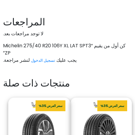
المراجعات
لا توجد مراجعات بعد.
كن أول من يقيم “Michelin 275/40 R20 106Y XL LAT SPT3
ZP”
يجب عليك
لنشر مراجعة.
تسجيل الدخول
منتجات ذات صلة
سعر العرض 35%
سعر العرض 35%