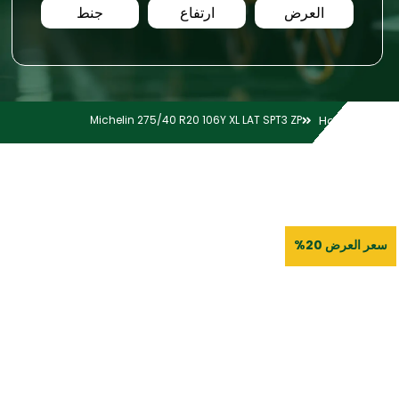
العرض
ارتفاع
جنط
Michelin 275/40 R20 106Y XL LAT SPT3 ZP
Home
سعر العرض 20%