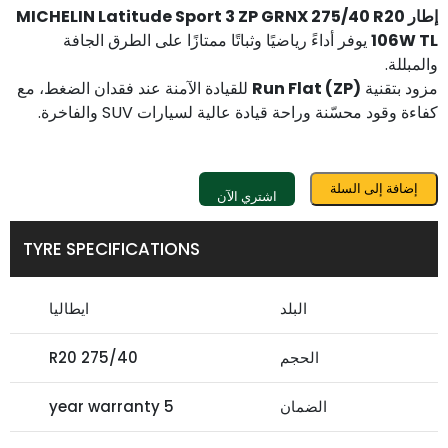
إطار MICHELIN Latitude Sport 3 ZP GRNX 275/40 R20
106W TL
يوفر أداءً رياضيًا وثباتًا ممتازًا على الطرق الجافة
والمبللة.
مزود بتقنية
Run Flat (ZP)
للقيادة الآمنة عند فقدان الضغط، مع
كفاءة وقود محسّنة وراحة قيادة عالية لسيارات SUV والفاخرة.
إضافة إلى السلة
اشتري الآن
TYRE SPECIFICATIONS
البلد
ايطاليا
الحجم
275/40 R20
الضمان
5 year warranty