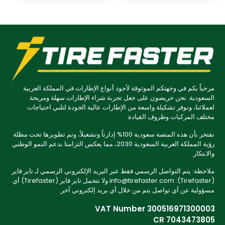
مرحباً بكم في وجهتكم الموثوقة لأجود أنواع الإطارات في المملكة العربية
السعودية. نحن حريصون على جعل تجربة شراء الإطارات سهلة ومريحة
لعملائنا، ونوفر تشكيلة واسعة من الإطارات عالية الجودة لتلبي احتياجات
مختلف المركبات وظروف القيادة.
نفتخر بأن هذه المنصة سعودية 100% إدارتاً وتشغيلاً، وتم تطويرها تحت مظلة
رؤية المملكة العربية السعودية 2030، مما يعكس التزامنا بدعم النمو الوطني
والابتكار.
ملاحظة: يتم التواصل الرسمي فقط عبر البريد الإلكتروني الرسمي لـ تاير فاير
(Tirefaster): info@tirefaster.com ولا تتحمل تاير فاير (Tirefaster) أي
مسؤولية عن أي تواصل يتم من خلال أي بريد إلكتروني آخر.
VAT Number 300516971300003
CR 7043473805