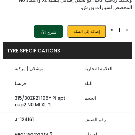
وتحكمًا رياضيًا عاليًا، مع تحمل إضافي بتقنية XL واعتماد N0
المخصص لسيارات بورش.
+
-
إضافة إلى السلة
اشتري الآن
TYRE SPECIFICATIONS
العلامة التجارية
ميشلان | مركبة
البلد
فرنسا
الحجم
315/30ZR21 105Y Pilspt
cup2 N0 MI XL TL
رقم الصنف
JT124161
الضمان
5 year warranty