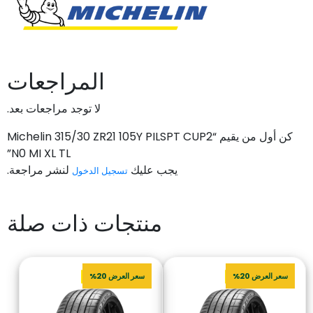
المراجعات
لا توجد مراجعات بعد.
كن أول من يقيم “Michelin 315/30 ZR21 105Y PILSPT CUP2
N0 MI XL TL”
يجب عليك
لنشر مراجعة.
تسجيل الدخول
منتجات ذات صلة
سعر العرض 20%
سعر العرض 20%