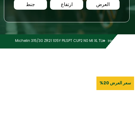
العرض
ارتفاع
جنط
Michelin 315/30 ZR21 105Y PILSPT CUP2 N0 MI XL TL
Home
سعر العرض 20%