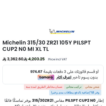
Michelin 315/30 ZR21 105Y PILSPT
CUP2 N0 MI XL TL
3,362.60
4,203.25
Price incl VAT:
شحن مجاني
تركيب مجاني
ضمان مخاطر الطريق لمدة سنة
وفر 5% إضافية بالدفع ببطاقات مدى و فيزا
إطار
PILSPT CUP2 N0
مقاس
315/30ZR21
يوفر تماسكًا فائقًا