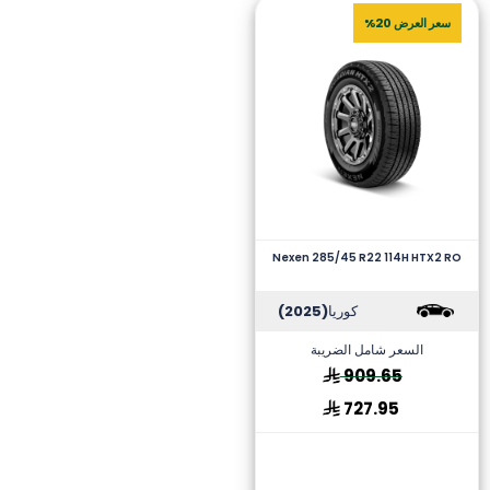
سعر العرض 20%
Nexen 285/45 R22 114H HTX2 RO
كوريا
(2025)
السعر شامل الضريبة
909.65
727.95