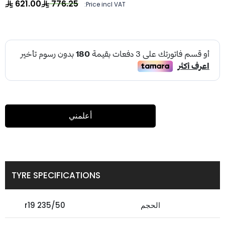
621.00
776.25
Price incl VAT:
أعلمني
TYRE SPECIFICATIONS
الحجم
235/50 r19