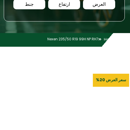
العرض
ارتفاع
جنط
Nexen 235/50 R19 99H NP RH7
Home
سعر العرض 20%