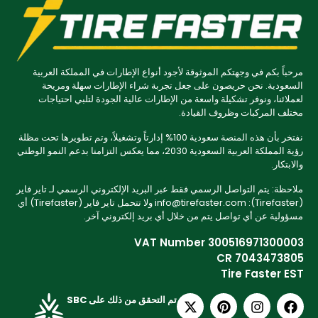
مرحباً بكم في وجهتكم الموثوقة لأجود أنواع الإطارات في المملكة العربية
السعودية. نحن حريصون على جعل تجربة شراء الإطارات سهلة ومريحة
لعملائنا، ونوفر تشكيلة واسعة من الإطارات عالية الجودة لتلبي احتياجات
مختلف المركبات وظروف القيادة.
نفتخر بأن هذه المنصة سعودية 100% إدارتاً وتشغيلاً، وتم تطويرها تحت مظلة
رؤية المملكة العربية السعودية 2030، مما يعكس التزامنا بدعم النمو الوطني
والابتكار.
ملاحظة: يتم التواصل الرسمي فقط عبر البريد الإلكتروني الرسمي لـ تاير فاير
(Tirefaster): info@tirefaster.com ولا تتحمل تاير فاير (Tirefaster) أي
مسؤولية عن أي تواصل يتم من خلال أي بريد إلكتروني آخر.
VAT Number 300516971300003
CR 7043473805
Tire Faster EST
تم التحقق من ذلك على SBC