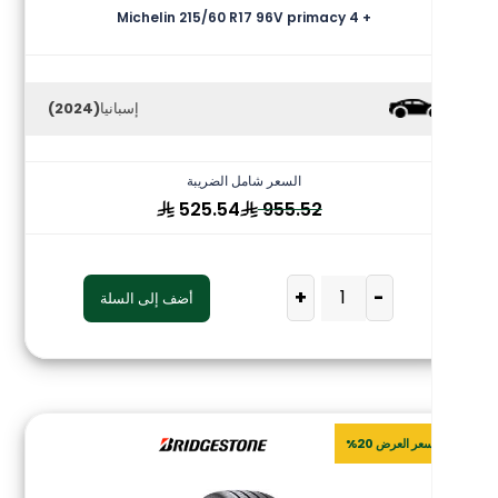
Michelin 215/60 R17 96V primacy 4 +
إسبانيا
(2024)
السعر شامل الضريبة
525.54
955.52
+
-
أضف إلى السلة
سعر العرض 20%