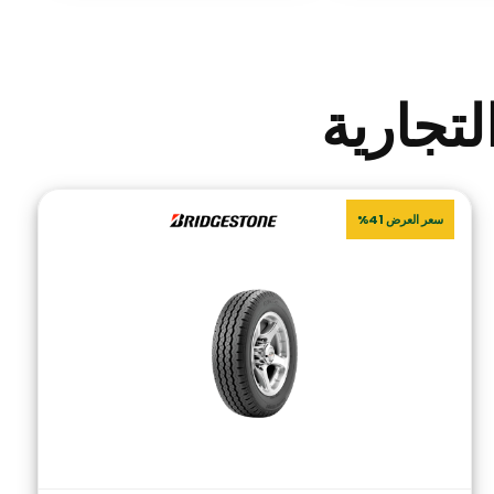
تجارية
سعر العرض 41%