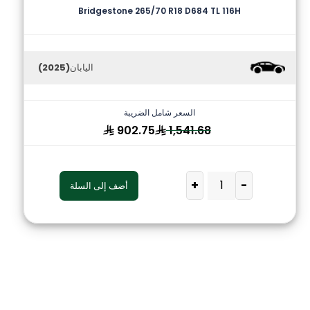
Bridgestone 265/70 R18 D684 TL 116H
اليابان
(2025)
السعر شامل الضريبة
902.75
1,541.68
+
-
أضف إلى السلة