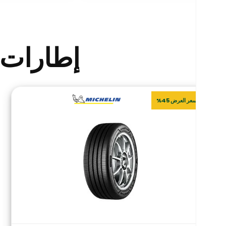
إطارات 
سعر العرض 45%