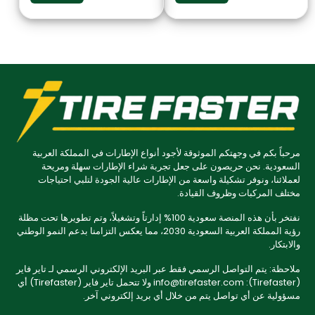
مرحباً بكم في وجهتكم الموثوقة لأجود أنواع الإطارات في المملكة العربية
السعودية. نحن حريصون على جعل تجربة شراء الإطارات سهلة ومريحة
لعملائنا، ونوفر تشكيلة واسعة من الإطارات عالية الجودة لتلبي احتياجات
مختلف المركبات وظروف القيادة.
نفتخر بأن هذه المنصة سعودية 100% إدارتاً وتشغيلاً، وتم تطويرها تحت مظلة
رؤية المملكة العربية السعودية 2030، مما يعكس التزامنا بدعم النمو الوطني
والابتكار.
ملاحظة: يتم التواصل الرسمي فقط عبر البريد الإلكتروني الرسمي لـ تاير فاير
(Tirefaster): info@tirefaster.com ولا تتحمل تاير فاير (Tirefaster) أي
مسؤولية عن أي تواصل يتم من خلال أي بريد إلكتروني آخر.