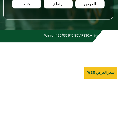
العرض
ارتفاع
جنط
Winrun 195/55 R15 85V R330
Home
سعر العرض 20%