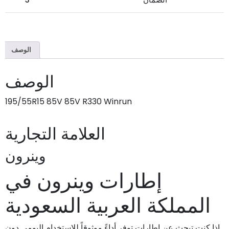
الوصف
الوصف
195/55R15 85V 85V R330 Winrun
العلامة التجارية
وينرون
إطارات وينرون في
المملكة العربية السعودية
إذا كنت تبحث عن إطارات توفر أداءً موثوقاً للاستخدام اليومي دون