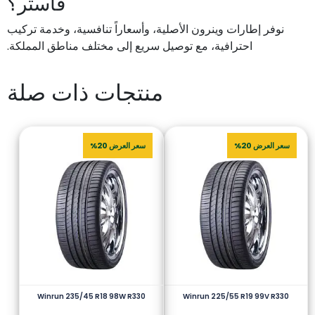
فاستر؟
نوفر إطارات وينرون الأصلية، وأسعاراً تنافسية، وخدمة تركيب
احترافية، مع توصيل سريع إلى مختلف مناطق المملكة.
منتجات ذات صلة
سعر العرض 20%
سعر العرض 20%
Winrun 235/45 R18 98W R330
Winrun 225/55 R19 99V R330