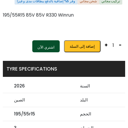
تركيب مجاني
شحن مجاني
وفر 5% إضافية بالدفع ببطاقات مدى و فيزا
195/55R15 85V 85V R330 Winrun
+
-
إضافة إلى السلة
اشتري الآن
TYRE SPECIFICATIONS
السنة
2026
البلد
الصين
الحجم
195/55r15
الضمان
3