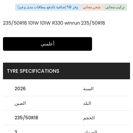
تركيب مجاني
شحن مجاني
وفر 5% إضافية بالدفع ببطاقات مدى و فيزا
235/50R18 101W 101W R330 winrun 235/50R18
أعلمني
TYRE SPECIFICATIONS
السنة
2026
البلد
الصين
الحجم
235/50R18
الضمان
3