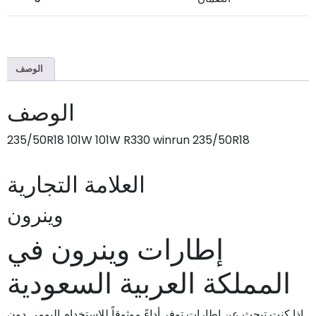
الوصف
الوصف
235/50R18 101W 101W R330 winrun 235/50R18
العلامة التجارية
وينرون
إطارات وينرون في
المملكة العربية السعودية
إذا كنت تبحث عن إطارات توفر أداءً موثوقاً للاستخدام اليومي دون