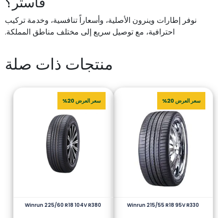
فاستر؟
نوفر إطارات وينرون الأصلية، وأسعاراً تنافسية، وخدمة تركيب
احترافية، مع توصيل سريع إلى مختلف مناطق المملكة.
منتجات ذات صلة
سعر العرض 20%
سعر العرض 20%
Winrun 225/60 R18 104V R380
Winrun 215/55 R18 95V R330