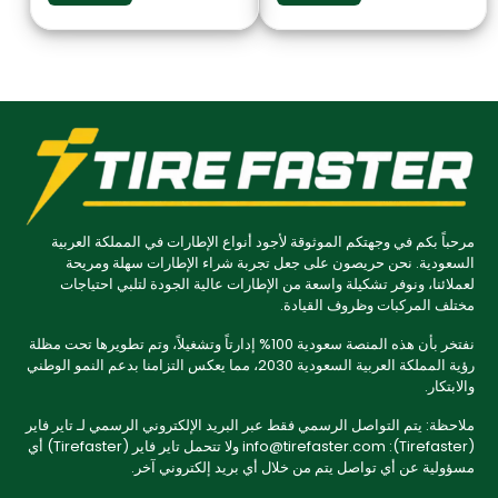
مرحباً بكم في وجهتكم الموثوقة لأجود أنواع الإطارات في المملكة العربية
السعودية. نحن حريصون على جعل تجربة شراء الإطارات سهلة ومريحة
لعملائنا، ونوفر تشكيلة واسعة من الإطارات عالية الجودة لتلبي احتياجات
مختلف المركبات وظروف القيادة.
نفتخر بأن هذه المنصة سعودية 100% إدارتاً وتشغيلاً، وتم تطويرها تحت مظلة
رؤية المملكة العربية السعودية 2030، مما يعكس التزامنا بدعم النمو الوطني
والابتكار.
ملاحظة: يتم التواصل الرسمي فقط عبر البريد الإلكتروني الرسمي لـ تاير فاير
(Tirefaster): info@tirefaster.com ولا تتحمل تاير فاير (Tirefaster) أي
مسؤولية عن أي تواصل يتم من خلال أي بريد إلكتروني آخر.