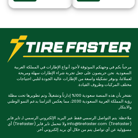
مرحباً بكم في وجهتكم الموثوقة لأجود أنواع الإطارات في المملكة العربية
السعودية. نحن حريصون على جعل تجربة شراء الإطارات سهلة ومريحة
لعملائنا، ونوفر تشكيلة واسعة من الإطارات عالية الجودة لتلبي احتياجات
مختلف المركبات وظروف القيادة.
نفتخر بأن هذه المنصة سعودية 100% إدارتاً وتشغيلاً، وتم تطويرها تحت مظلة
رؤية المملكة العربية السعودية 2030، مما يعكس التزامنا بدعم النمو الوطني
والابتكار.
ملاحظة: يتم التواصل الرسمي فقط عبر البريد الإلكتروني الرسمي لـ تاير فاير
(Tirefaster): info@tirefaster.com ولا تتحمل تاير فاير (Tirefaster) أي
مسؤولية عن أي تواصل يتم من خلال أي بريد إلكتروني آخر.