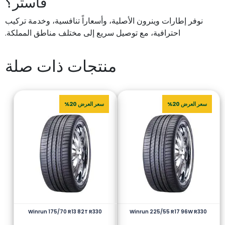
فاستر؟
نوفر إطارات وينرون الأصلية، وأسعاراً تنافسية، وخدمة تركيب
احترافية، مع توصيل سريع إلى مختلف مناطق المملكة.
منتجات ذات صلة
سعر العرض 20%
سعر العرض 20%
Winrun 175/70 R13 82T R330
Winrun 225/55 R17 96W R330