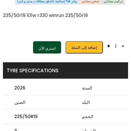
تركيب مجاني
شحن مجاني
وفر 5% إضافية بالدفع ببطاقات مدى و فيزا
235/50r19 101w r330 winrun 235/50r19
+
-
إضافة إلى السلة
اشتري الآن
TYRE SPECIFICATIONS
السنة
2026
البلد
الصين
الحجم
235/50R19
الضمان
3