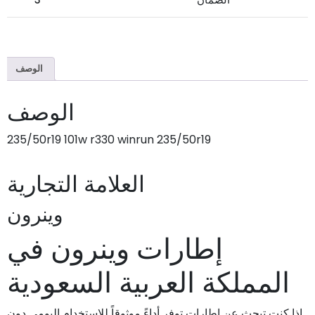
الوصف
الوصف
235/50r19 101w r330 winrun 235/50r19
العلامة التجارية
وينرون
إطارات وينرون في
المملكة العربية السعودية
إذا كنت تبحث عن إطارات توفر أداءً موثوقاً للاستخدام اليومي دون