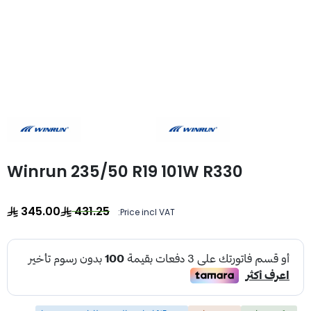
Winrun 235/50 R19 101W R330
345.00
431.25
Price incl VAT: