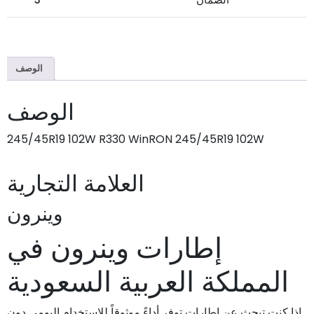
الوصف
الوصف
245/45R19 102W R330 WinRON 245/45R19 102W
العلامة التجارية
وينرون
إطارات وينرون في
المملكة العربية السعودية
إذا كنت تبحث عن إطارات توفر أداءً موثوقاً للاستخدام اليومي دون