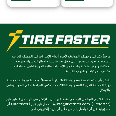
مرحباً بكم في وجهتكم الموثوقة لأجود أنواع الإطارات في المملكة العربية
السعودية. نحن حريصون على جعل تجربة شراء الإطارات سهلة ومريحة
لعملائنا، ونوفر تشكيلة واسعة من الإطارات عالية الجودة لتلبي احتياجات
مختلف المركبات وظروف القيادة.
نفتخر بأن هذه المنصة سعودية 100% إدارتاً وتشغيلاً، وتم تطويرها تحت مظلة
رؤية المملكة العربية السعودية 2030، مما يعكس التزامنا بدعم النمو الوطني
والابتكار.
ملاحظة: يتم التواصل الرسمي فقط عبر البريد الإلكتروني الرسمي لـ تاير فاير
(Tirefaster): info@tirefaster.com ولا تتحمل تاير فاير (Tirefaster) أي
مسؤولية عن أي تواصل يتم من خلال أي بريد إلكتروني آخر.