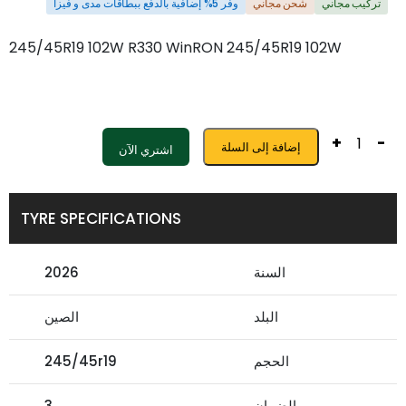
تركيب مجاني
شحن مجاني
وفر 5% إضافية بالدفع ببطاقات مدى و فيزا
245/45R19 102W R330 WinRON 245/45R19 102W
+
-
إضافة إلى السلة
اشتري الآن
TYRE SPECIFICATIONS
السنة
2026
البلد
الصين
الحجم
245/45r19
الضمان
3