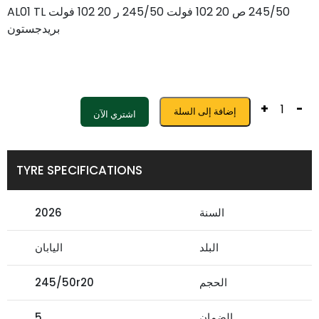
245/50 ص 20 102 فولت 245/50 ر 20 102 فولت AL01 TL
بريدجستون
+
-
إضافة إلى السلة
اشتري الآن
TYRE SPECIFICATIONS
السنة
2026
البلد
اليابان
الحجم
245/50r20
الضمان
5