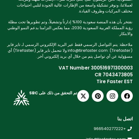
لعملائنا، ونوفر تشكيلة واسعة من الإطارات عالية الجودة لتلبي احتياجات
مختلف المركبات وظروف القيادة.
نفتخر بأن هذه المنصة سعودية 100% إدارتاً وتشغيلاً، وتم تطويرها تحت مظلة
رؤية المملكة العربية السعودية 2030، مما يعكس التزامنا بدعم النمو الوطني
والابتكار.
ملاحظة: يتم التواصل الرسمي فقط عبر البريد الإلكتروني الرسمي لـ تاير فاير
(Tirefaster): info@tirefaster.com ولا تتحمل تاير فاير (Tirefaster) أي
مسؤولية عن أي تواصل يتم من خلال أي بريد إلكتروني آخر.
VAT Number 300516971300003
CR 7043473805
Tire Faster EST
تم التحقق من ذلك على SBC
اتصل بنا
+966540277222