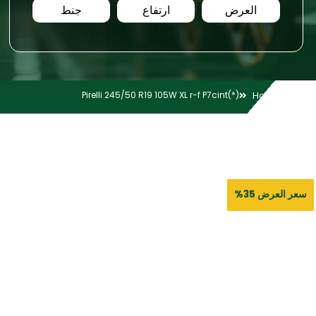
العرض
ارتفاع
جنط
Pirelli 245/50 R19 105W XL r-f P7cint(*)
Home
سعر العرض 35%