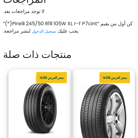
لا توجد مراجعات بعد.
كن أول من يقيم “Pirelli 245/50 R19 105W XL r-f P7cint(*)”
يجب عليك
لنشر مراجعة.
تسجيل الدخول
منتجات ذات صلة
سعر العرض 35%
سعر العرض 20%