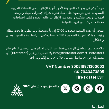
مرحباً بكم في وجهتكم الموثوقة لأجود أنواع الإطارات في المملكة العربية
السعودية. نحن حريصون على جعل تجربة شراء الإطارات سهلة ومريحة
لعملائنا، ونوفر تشكيلة واسعة من الإطارات عالية الجودة لتلبي احتياجات
مختلف المركبات وظروف القيادة.
نفتخر بأن هذه المنصة سعودية 100% إدارتاً وتشغيلاً، وتم تطويرها تحت مظلة
رؤية المملكة العربية السعودية 2030، مما يعكس التزامنا بدعم النمو الوطني
والابتكار.
ملاحظة: يتم التواصل الرسمي فقط عبر البريد الإلكتروني الرسمي لـ تاير فاير
(Tirefaster): info@tirefaster.com ولا تتحمل تاير فاير (Tirefaster) أي
مسؤولية عن أي تواصل يتم من خلال أي بريد إلكتروني آخر.
VAT Number 300516971300003
CR 7043473805
Tire Faster EST
تم التحقق من ذلك على SBC
اتصل بنا