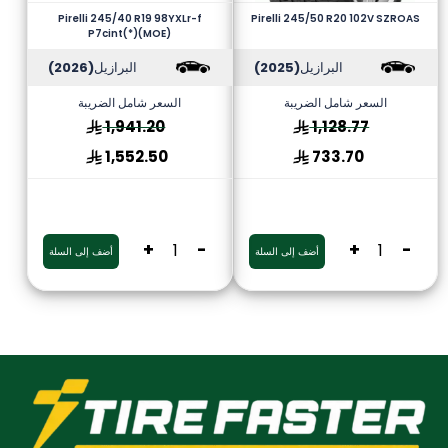
Pirelli 245/40 R19 98YXLr-f
Pirelli 245/50 R20 102V SZROAS
P7cint(*)(MOE)
البرازيل
(2025)
البرازيل
(2026)
السعر شامل الضريبة
السعر شامل الضريبة
1,941.20
1,128.77
1,552.50
733.70
+
-
+
-
أضف إلى السلة
أضف إلى السلة