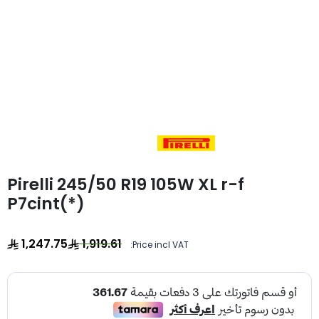
Pirelli 245/50 R19 105W XL r-f
P7cint(*)
1,247.75
1,919.61
Price incl VAT: