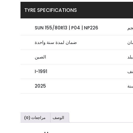
TYRE SPECIFICATIONS
جم
SUN 155/80R13 | P04 | NP226
ان
ضمان لمدة سنة واحدة
بلد
الصين
نف
I-1991
نة
2025
الوصف
مراجعات (0)