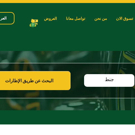
العرب
تسوق الان
من نحن
تواصل معانا
العروض
0
جنط
البحث عن طريق الإطارات