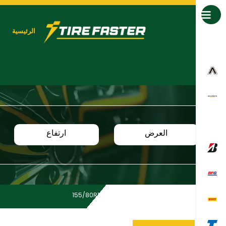
جميع العلامات التجارية
الرئيسية
العرض
ارتفاع
155/80R13 | P04 | NP226
Home