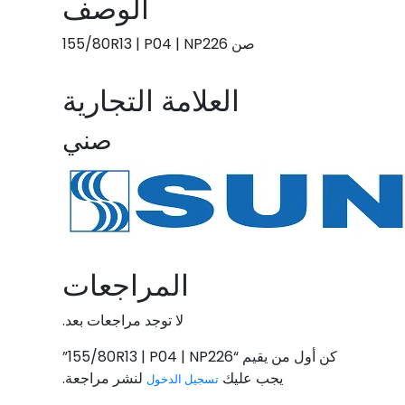
الوصف
صن 155/80R13 | P04 | NP226
العلامة التجارية
صني
المراجعات
لا توجد مراجعات بعد.
كن أول من يقيم “155/80R13 | P04 | NP226”
يجب عليك
لنشر مراجعة.
تسجيل الدخول