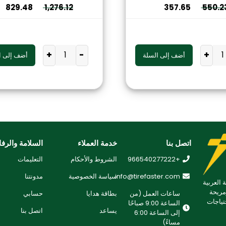
829.48
1,276.12
357.65
550.2
+
-
+
أضف إلى السلة
أضف إلى ا
اتصل بنا
خدمة العملاء
السلامة والرفا
+966540277222
الشروط والأحكام
التعليمات
info@tirefaster.com
سياسة الخصوصية
مدونتنا
 العربية
مريحة
ساعات العمل (من
بطاقة هدايا
حسابي
تياجات
الساعة 9:00 صباحًا
يساعد
اتصل بنا
إلى الساعة 6:00
مساءً)