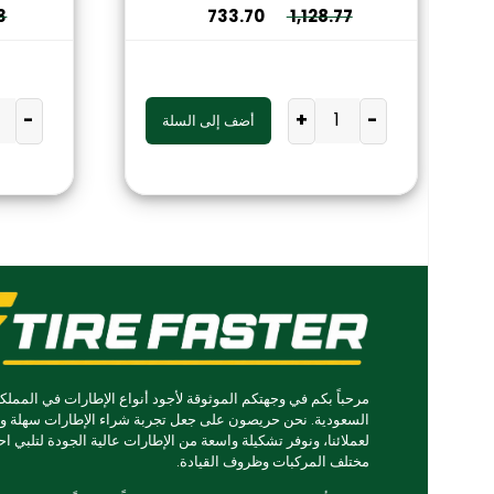
3
733.70
1,128.77
-
+
-
أضف إلى السلة
مرحباً بكم في وجهتكم الموثوقة لأجود أنواع الإطارات في المملكة
السعودية. نحن حريصون على جعل تجربة شراء الإطارات سهلة و
لعملائنا، ونوفر تشكيلة واسعة من الإطارات عالية الجودة لتلبي اح
مختلف المركبات وظروف القيادة.