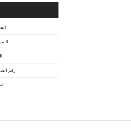
الح
الضم
ال
رقم الص
الس