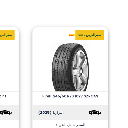
سعر العرض 35%
سعر العرض 
cint
Pirelli 245/50 R20 102V SZROAS
البرازيل
(2025)
السعر شامل الضريبة