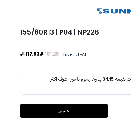
155/80R13 | P04 | NP226
117.83
181.28
Price incl VAT:
أعلمني