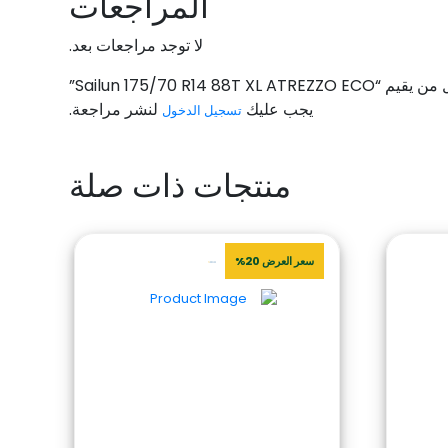
المراجعات
لا توجد مراجعات بعد.
Sailun 175/70 R14 88T XL ATREZZO”
يجب عليك
لنشر مراجعة.
تسجيل الدخول
منتجات ذات صلة
سعر العرض 20%