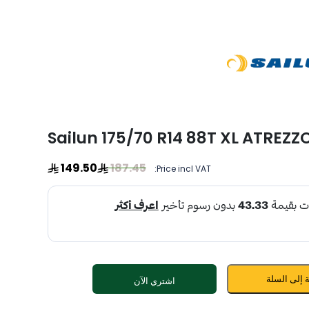
Sailun 175/70 R14 88T XL ATREZZ
149.50
187.45
Price incl VAT:
 إلى السلة
اشتري الآن