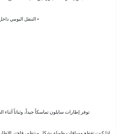
• التنقل اليومي داخ
توفر إطارات سايلون تماسكاً جيداً، وثباتاً أثناء
إذا كنت تقطع مسافات طويلة بشكل منتظم، فاختر الإطارات