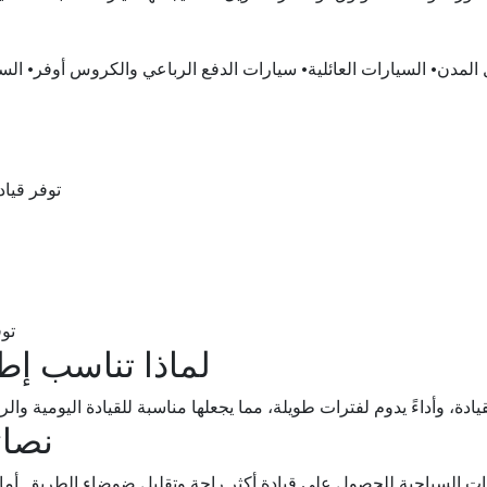
ل المدن• السيارات العائلية• سيارات الدفع الرباعي والكروس أوفر• ال
توفر قياد
تو
لماذا تناسب إ
 القيادة، وأداءً يدوم لفترات طويلة، مما يجعلها مناسبة للقيادة اليومية
نصائ
 السياحية للحصول على قيادة أكثر راحة وتقليل ضوضاء الطريق. أما 