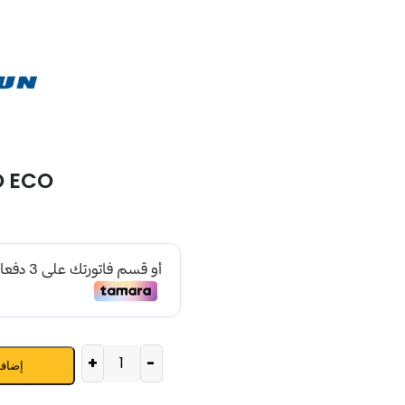
O ECO
+
-
إضافة