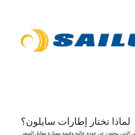
لماذا تختار إطارات سايلون؟
قين الذين يبحثون عن جودة عالية وقيمة ممتازة مقابل السعر.