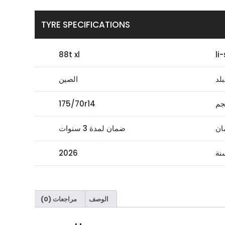
TYRE SPECIFICATIONS
88t xl
li
بلد
الصين
جم
175/70r14
ان
ضمان لمدة 3 سنوات
نة
2026
الوصف
مراجعات (0)