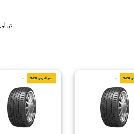
كن أول من يقيم “ ECO
20%
سعر العرض 20%