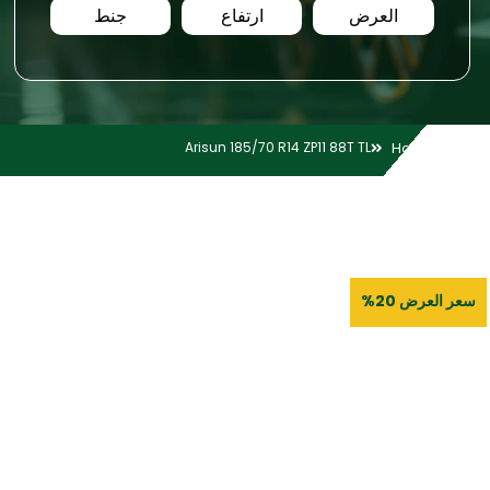
العرض
ارتفاع
جنط
Arisun 185/70 R14 ZP11 88T TL
Home
سعر العرض 20%