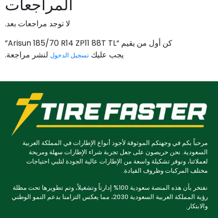
المراجعات
لا توجد مراجعات بعد.
كن أول من يقيم “Arisun 185/70 R14 ZP11 88T TL”
يجب عليك
لنشر مراجعة.
تسجيل الدخول
مرحباً بكم في وجهتكم الموثوقة لأجود أنواع الإطارات في المملكة العربية
السعودية. نحن حريصون على جعل تجربة شراء الإطارات سهلة ومريحة
لعملائنا، ونوفر تشكيلة واسعة من الإطارات عالية الجودة لتلبي احتياجات
مختلف المركبات وظروف القيادة.
نفتخر بأن هذه المنصة سعودية 100% إدارتاً وتشغيلاً، وتم تطويرها تحت مظلة
رؤية المملكة العربية السعودية 2030، مما يعكس التزامنا بدعم النمو الوطني
والابتكار.