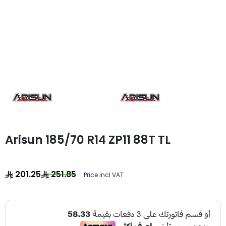
Arisun 185/70 R14 ZP11 88T TL
201.25
251.85
Price incl VAT: