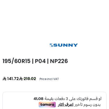
195/60R15 | P04 | NP226
141.72
218.02
Price incl VAT: