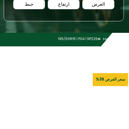
العرض
ارتفاع
جنط
195/60R15 | P04 | NP226
Home
سعر العرض 35%