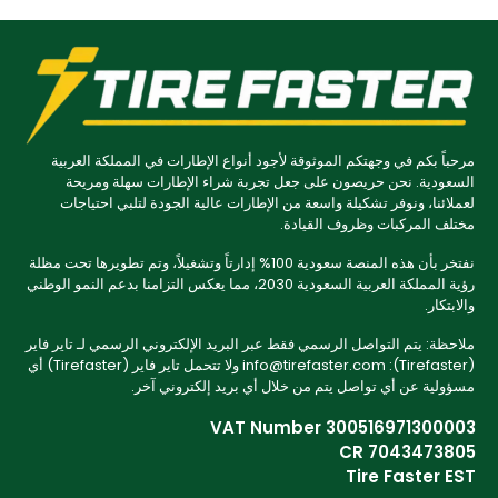
مرحباً بكم في وجهتكم الموثوقة لأجود أنواع الإطارات في المملكة العربية
السعودية. نحن حريصون على جعل تجربة شراء الإطارات سهلة ومريحة
لعملائنا، ونوفر تشكيلة واسعة من الإطارات عالية الجودة لتلبي احتياجات
مختلف المركبات وظروف القيادة.
نفتخر بأن هذه المنصة سعودية 100% إدارتاً وتشغيلاً، وتم تطويرها تحت مظلة
رؤية المملكة العربية السعودية 2030، مما يعكس التزامنا بدعم النمو الوطني
والابتكار.
ملاحظة: يتم التواصل الرسمي فقط عبر البريد الإلكتروني الرسمي لـ تاير فاير
(Tirefaster): info@tirefaster.com ولا تتحمل تاير فاير (Tirefaster) أي
مسؤولية عن أي تواصل يتم من خلال أي بريد إلكتروني آخر.
VAT Number 300516971300003
CR 7043473805
Tire Faster EST