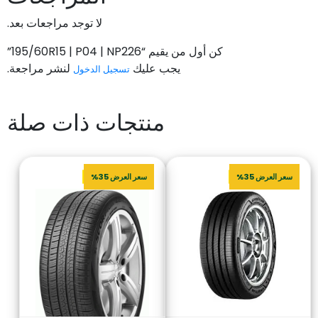
لا توجد مراجعات بعد.
كن أول من يقيم “195/60R15 | P04 | NP226”
يجب عليك
لنشر مراجعة.
تسجيل الدخول
منتجات ذات صلة
سعر العرض 35%
سعر العرض 35%