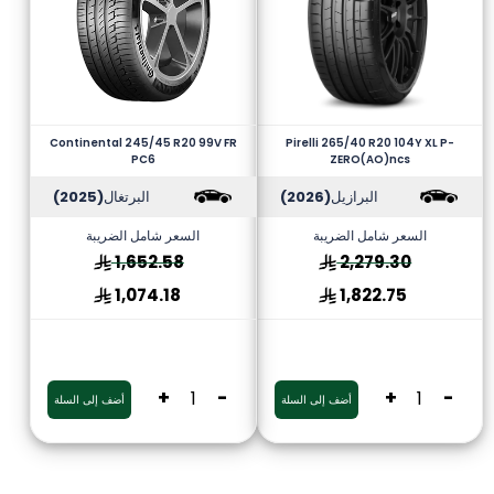
Continental 245/45 R20 99V FR
Pirelli 265/40 R20 104Y XL P-
PC6
ZERO(AO)ncs
البرازيل
(2026)
البرتغال
(2025)
السعر شامل الضريبة
السعر شامل الضريبة
1,652.58
2,279.30
1,074.18
1,822.75
+
-
+
-
أضف إلى السلة
أضف إلى السلة