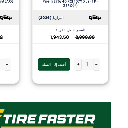
cint(AO)
Pirelli 275/40 R21 107Y XL r-f P-
ZERO(*)
البرازيل
(2026)
السعر شامل الضريبة
12
1,943.50
2,990.00
-
+
-
أضف إلى السلة