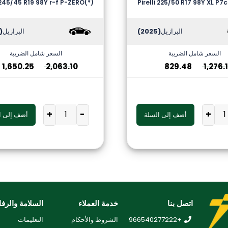
i 245/45 R19 98Y r-f P-ZERO(*)
Pirelli 225/50 R17 98Y XL P7
البرازيل
(2025)
البرازيل
2026)
السعر شامل الضريبة
السعر شامل الضريبة
1,650.25
2,063.10
829.48
1,276.
+
-
+
أضف إلى السلة
أضف إلى ا
اتصل بنا
خدمة العملاء
السلامة والرفا
+966540277222
الشروط والأحكام
التعليمات