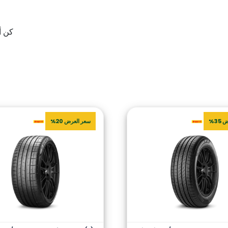
كن أول من يق
35%
سعر العرض 20%