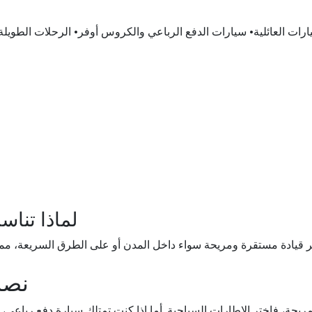
يارات العائلية• سيارات الدفع الرباعي والكروس أوفر• الرحلات الطويل
لماذا تنا
ر قيادة مستقرة ومريحة سواء داخل المدن أو على الطرق السريعة، مما
نصا
مريحة، فاختر الإطارات السياحية. أما إذا كنت تمتلك سيارة دفع رباعي