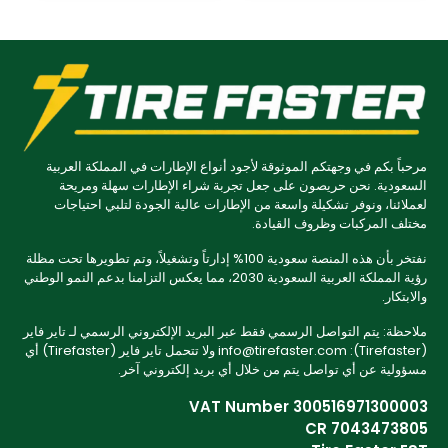
مرحباً بكم في وجهتكم الموثوقة لأجود أنواع الإطارات في المملكة العربية
السعودية. نحن حريصون على جعل تجربة شراء الإطارات سهلة ومريحة
لعملائنا، ونوفر تشكيلة واسعة من الإطارات عالية الجودة لتلبي احتياجات
مختلف المركبات وظروف القيادة.
نفتخر بأن هذه المنصة سعودية 100% إدارتاً وتشغيلاً، وتم تطويرها تحت مظلة
رؤية المملكة العربية السعودية 2030، مما يعكس التزامنا بدعم النمو الوطني
والابتكار.
ملاحظة: يتم التواصل الرسمي فقط عبر البريد الإلكتروني الرسمي لـ تاير فاير
(Tirefaster): info@tirefaster.com ولا تتحمل تاير فاير (Tirefaster) أي
مسؤولية عن أي تواصل يتم من خلال أي بريد إلكتروني آخر.
VAT Number 300516971300003
CR 7043473805