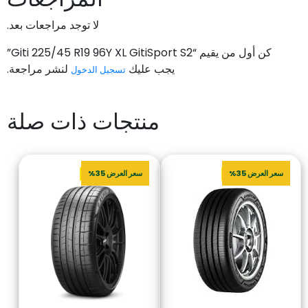
لا توجد مراجعات بعد.
كن أول من يقيم “Giti 225/45 R19 96Y XL GitiSport S2”
يجب عليك
لنشر مراجعة.
تسجيل الدخول
منتجات ذات صلة
سعر العرض 35%
سعر العرض 35%