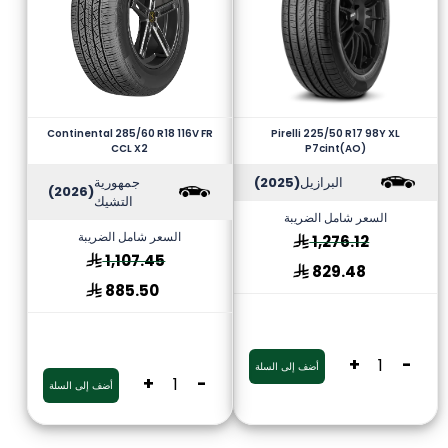
Continental 285/60 R18 116V FR
Pirelli 225/50 R17 98Y XL
CCL X2
P7cint(AO)
البرازيل
(2025)
جمهورية
(2026)
التشيك
السعر شامل الضريبة
السعر شامل الضريبة
1,276.12
1,107.45
829.48
885.50
+
-
أضف إلى السلة
+
-
أضف إلى السلة