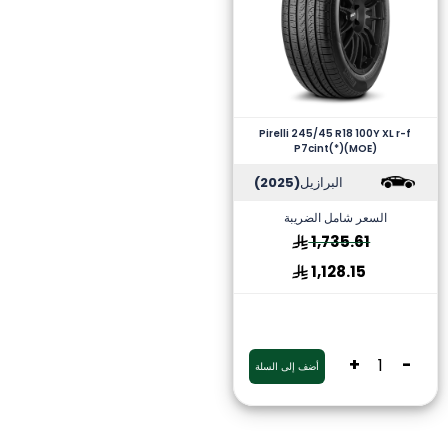
Pirelli 245/45 R18 100Y XL r-f
P7cint(*)(MOE)
البرازيل
(2025)
السعر شامل الضريبة
1,735.61
1,128.15
+
-
أضف إلى السلة