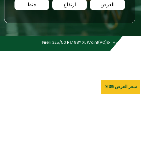
العرض
ارتفاع
جنط
Pirelli 225/50 R17 98Y XL P7cint(AO)
Home
سعر العرض 35%