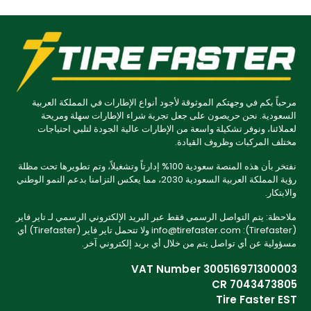
مرحباً بكم في وجهتكم الموثوقة لأجود أنواع الإطارات في المملكة العربية
السعودية. نحن حريصون على جعل تجربة شراء الإطارات سهلة ومريحة
لعملائنا، ونوفر تشكيلة واسعة من الإطارات عالية الجودة لتلبي احتياجات
مختلف المركبات وظروف القيادة.
نفتخر بأن هذه المنصة سعودية 100% إدارتاً وتشغيلاً، وتم تطويرها تحت مظلة
رؤية المملكة العربية السعودية 2030، مما يعكس التزامنا بدعم النمو الوطني
والابتكار.
ملاحظة: يتم التواصل الرسمي فقط عبر البريد الإلكتروني الرسمي لـ تاير فاير
(Tirefaster): info@tirefaster.com ولا تتحمل تاير فاير (Tirefaster) أي
مسؤولية عن أي تواصل يتم من خلال أي بريد إلكتروني آخر.
VAT Number 300516971300003
CR 7043473805
Tire Faster EST