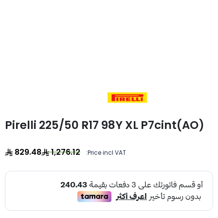
Pirelli 225/50 R17 98Y XL P7cint(AO)
829.48
1,276.12
Price incl VAT: