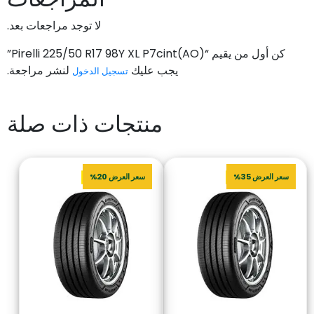
لا توجد مراجعات بعد.
كن أول من يقيم “Pirelli 225/50 R17 98Y XL P7cint(AO)”
يجب عليك
لنشر مراجعة.
تسجيل الدخول
منتجات ذات صلة
سعر العرض 35%
سعر العرض 20%