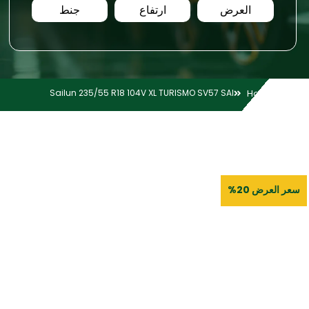
العرض
ارتفاع
جنط
Sailun 235/55 R18 104V XL TURISMO SV57 SAI
Home
سعر العرض 20%