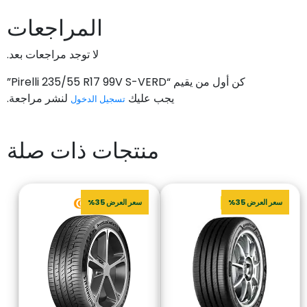
المراجعات
لا توجد مراجعات بعد.
كن أول من يقيم “Pirelli 235/55 R17 99V S-VERD”
يجب عليك
لنشر مراجعة.
تسجيل الدخول
منتجات ذات صلة
سعر العرض 35%
سعر العرض 35%