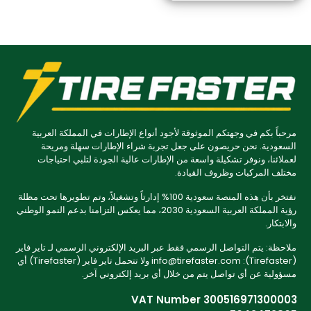
مرحباً بكم في وجهتكم الموثوقة لأجود أنواع الإطارات في المملكة العربية
السعودية. نحن حريصون على جعل تجربة شراء الإطارات سهلة ومريحة
لعملائنا، ونوفر تشكيلة واسعة من الإطارات عالية الجودة لتلبي احتياجات
مختلف المركبات وظروف القيادة.
نفتخر بأن هذه المنصة سعودية 100% إدارتاً وتشغيلاً، وتم تطويرها تحت مظلة
رؤية المملكة العربية السعودية 2030، مما يعكس التزامنا بدعم النمو الوطني
والابتكار.
ملاحظة: يتم التواصل الرسمي فقط عبر البريد الإلكتروني الرسمي لـ تاير فاير
(Tirefaster): info@tirefaster.com ولا تتحمل تاير فاير (Tirefaster) أي
مسؤولية عن أي تواصل يتم من خلال أي بريد إلكتروني آخر.
VAT Number 300516971300003