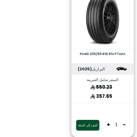
Pirelli 205/55 R16 91V P7cint
البرازيل
(2025)
السعر شامل الضريبة
550.23
357.65
+
-
أضف إلى السلة