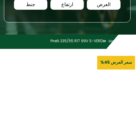
العرض
ارتفاع
جنط
Pirelli 235/55 R17 99V S-VERD
Home
سعر العرض 45%