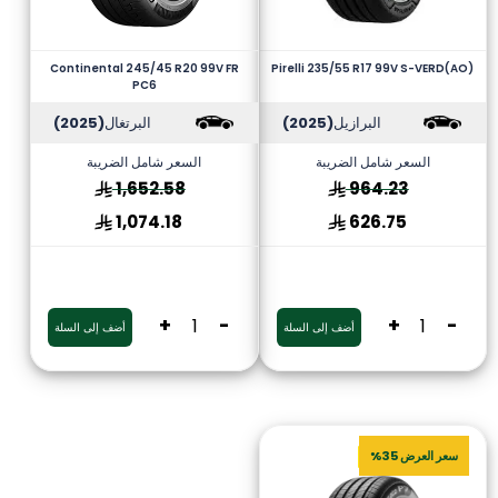
Continental 245/45 R20 99V FR
Pirelli 235/55 R17 99V S-VERD(AO)
PC6
البرازيل
(2025)
البرتغال
(2025)
السعر شامل الضريبة
السعر شامل الضريبة
1,652.58
964.23
1,074.18
626.75
+
-
+
-
أضف إلى السلة
أضف إلى السلة
سعر العرض 35%