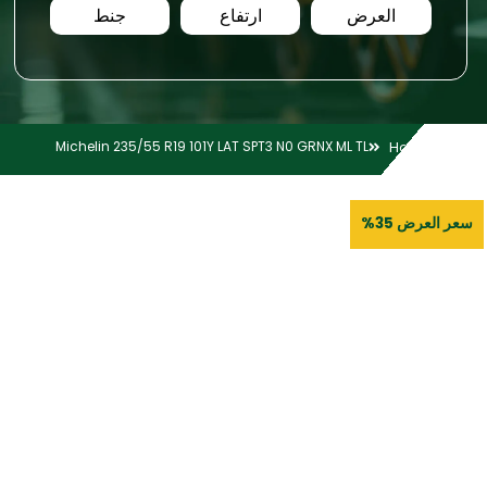
العرض
ارتفاع
جنط
Michelin 235/55 R19 101Y LAT SPT3 N0 GRNX ML TL
Home
سعر العرض 35%