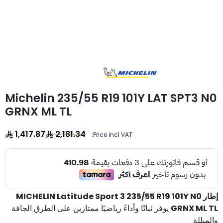
Michelin 235/55 R19 101Y LAT SPT3 N0
GRNX ML TL
1,417.87
2,181.34
Price incl VAT:
إطار MICHELIN Latitude Sport 3 235/55 R19 101Y N0
GRNX ML TL
يوفر ثباتًا وأداءً رياضيًا ممتازين على الطرق الجافة
والمبللة