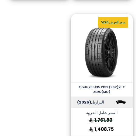
سعر العرض 20%
Pirelli 255/35 ZR19 (96Y)XL P
ZERO(MO)
البرازيل
(2026)
السعر شامل الضريبة
1,761.80
1,408.75