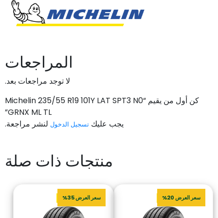
المراجعات
لا توجد مراجعات بعد.
كن أول من يقيم “Michelin 235/55 R19 101Y LAT SPT3 N0
GRNX ML TL”
يجب عليك
لنشر مراجعة.
تسجيل الدخول
منتجات ذات صلة
سعر العرض 20%
سعر العرض 35%