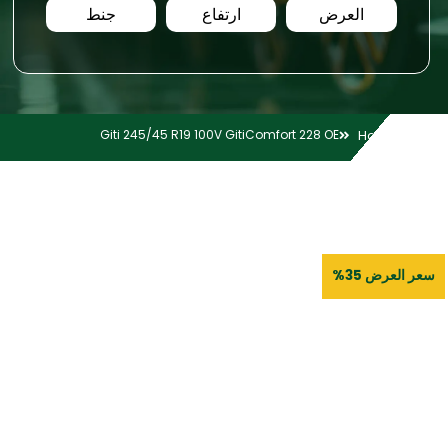
العرض
ارتفاع
جنط
Giti 245/45 R19 100V GitiComfort 228 OE
Home
سعر العرض 35%