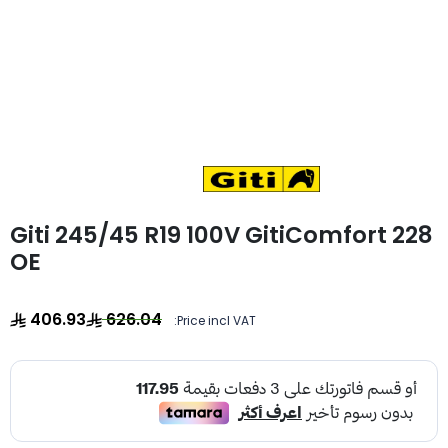
Giti 245/45 R19 100V GitiComfort 228
OE
406.93
626.04
Price incl VAT: