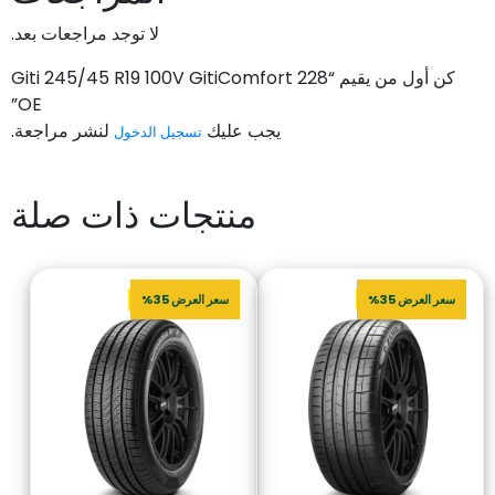
لا توجد مراجعات بعد.
كن أول من يقيم “Giti 245/45 R19 100V GitiComfort 228
OE”
يجب عليك
لنشر مراجعة.
تسجيل الدخول
منتجات ذات صلة
سعر العرض 35%
سعر العرض 35%