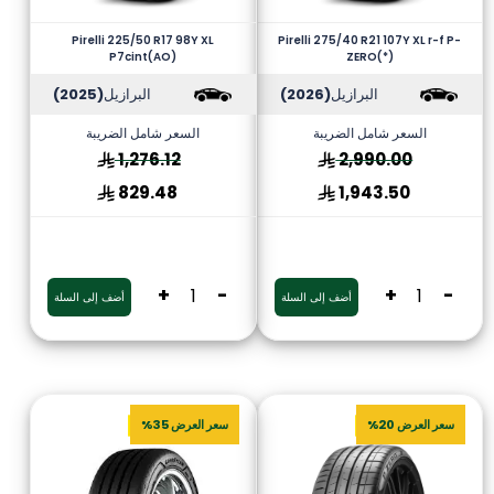
Pirelli 225/50 R17 98Y XL
Pirelli 275/40 R21 107Y XL r-f P-
P7cint(AO)
ZERO(*)
البرازيل
(2026)
البرازيل
(2025)
السعر شامل الضريبة
السعر شامل الضريبة
1,276.12
2,990.00
829.48
1,943.50
+
-
+
-
أضف إلى السلة
أضف إلى السلة
سعر العرض 20%
سعر العرض 35%