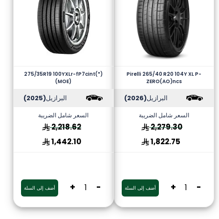
275/35R19 100YXLr-fP7cint(*)
Pirelli 265/40 R20 104Y XL P-
(MOE)
ZERO(AO)ncs
البرازيل
(2026)
البرازيل
(2025)
السعر شامل الضريبة
السعر شامل الضريبة
2,218.62
2,279.30
1,442.10
1,822.75
+
-
+
-
أضف إلى السلة
أضف إلى السلة