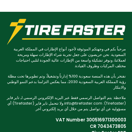
مرحباً بكم في وجهتكم الموثوقة لأجود أنواع الإطارات في المملكة العربية
السعودية. نحن حريصون على جعل تجربة شراء الإطارات سهلة ومريحة
لعملائنا، ونوفر تشكيلة واسعة من الإطارات عالية الجودة لتلبي احتياجات
مختلف المركبات وظروف القيادة.
نفتخر بأن هذه المنصة سعودية 100% إدارتاً وتشغيلاً، وتم تطويرها تحت مظلة
رؤية المملكة العربية السعودية 2030، مما يعكس التزامنا بدعم النمو الوطني
والابتكار.
ملاحظة: يتم التواصل الرسمي فقط عبر البريد الإلكتروني الرسمي لـ تاير فاير
(Tirefaster): info@tirefaster.com ولا تتحمل تاير فاير (Tirefaster) أي
مسؤولية عن أي تواصل يتم من خلال أي بريد إلكتروني آخر.
VAT Number 300516971300003
CR 7043473805