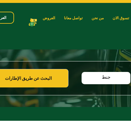
العرب
تسوق الان
من نحن
تواصل معانا
العروض
0
جنط
البحث عن طريق الإطارات