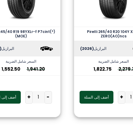
 245/40 R19 98YXLr-f P7cint(*)
Pirelli 265/40 R20 104Y X
(MOE)
ZERO(AO)ncs
البرازيل
(2026)
البرازيل
2026)
السعر شامل الضريبة
السعر شامل الضريبة
1,552.50
1,941.20
1,822.75
2,279.
+
-
+
أضف إلى السلة
أضف إلى ا