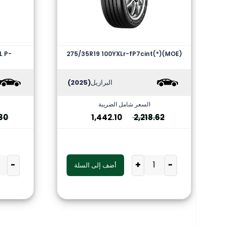
L P-
275/35R19 100YXLr-fP7cint(*)(MOE)
البرازيل
(2025)
السعر شامل الضريبة
30
1,442.10
2,218.62
-
+
-
أضف إلى السلة