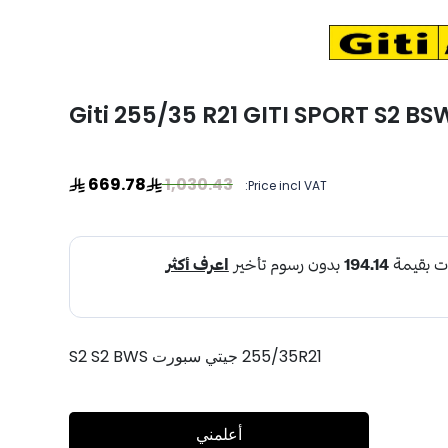
Giti 255/35 R21 GITI SPORT S2 BS
669.78
1,030.43
Price incl VAT:
255/35R21 جيتي سبورت S2 S2 BWS
أعلمني