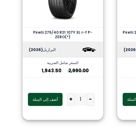
Pirelli 275/40 R21 107Y XL r-f P-
Pirelli
ZERO(*)
(
البرازيل
(2026)
السعر شامل الضريبة
1,943.50
2,990.00
+
-
لسلة
أضف إلى السلة