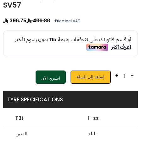
SV57
396.75
496.80
Price incl VAT:
+
-
إضافة إلى السلة
اشتري الآن
TYRE SPECIFICATIONS
113t
li-ss
البلد
الصين