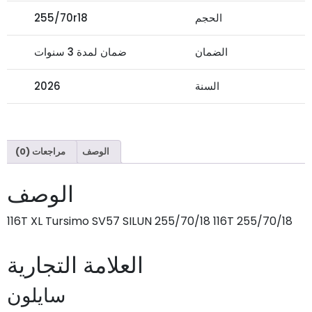
الحجم
255/70r18
الضمان
ضمان لمدة 3 سنوات
السنة
2026
الوصف
مراجعات (0)
الوصف
255/70/18 116T XL Tursimo SV57 SILUN 255/70/18 116T
العلامة التجارية
سايلون