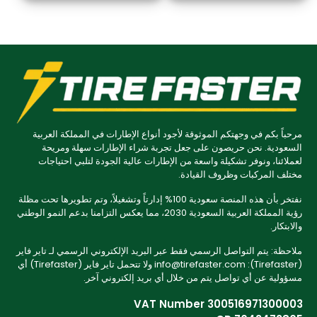
مرحباً بكم في وجهتكم الموثوقة لأجود أنواع الإطارات في المملكة العربية
السعودية. نحن حريصون على جعل تجربة شراء الإطارات سهلة ومريحة
لعملائنا، ونوفر تشكيلة واسعة من الإطارات عالية الجودة لتلبي احتياجات
مختلف المركبات وظروف القيادة.
نفتخر بأن هذه المنصة سعودية 100% إدارتاً وتشغيلاً، وتم تطويرها تحت مظلة
رؤية المملكة العربية السعودية 2030، مما يعكس التزامنا بدعم النمو الوطني
والابتكار.
ملاحظة: يتم التواصل الرسمي فقط عبر البريد الإلكتروني الرسمي لـ تاير فاير
(Tirefaster): info@tirefaster.com ولا تتحمل تاير فاير (Tirefaster) أي
مسؤولية عن أي تواصل يتم من خلال أي بريد إلكتروني آخر.
VAT Number 300516971300003