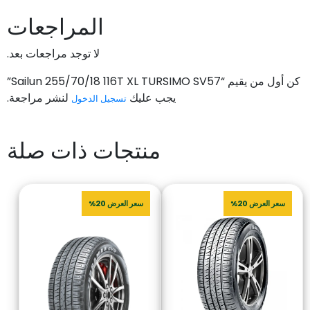
المراجعات
لا توجد مراجعات بعد.
كن أول من يقيم “Sailun 255/70/18 116T XL TURSIMO SV57”
يجب عليك
لنشر مراجعة.
تسجيل الدخول
منتجات ذات صلة
سعر العرض 20%
سعر العرض 20%