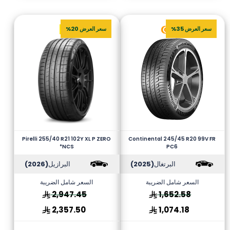
سعر العرض 35%
سعر العرض 20%
Pirelli 255/40 R21 102Y XL P ZERO
Continental 245/45 R20 99V FR
*NCS
PC6
البرتغال
(2025)
البرازيل
(2026)
السعر شامل الضريبة
السعر شامل الضريبة
2,947.45
1,652.58
2,357.50
1,074.18