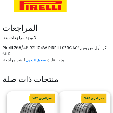
المراجعات
لا توجد مراجعات بعد.
كن أول من يقيم “Pirelli 265/45 R21 104W PIRELLI SZROAS
JLR”
يجب عليك
لنشر مراجعة.
تسجيل الدخول
منتجات ذات صلة
سعر العرض 20%
سعر العرض 20%