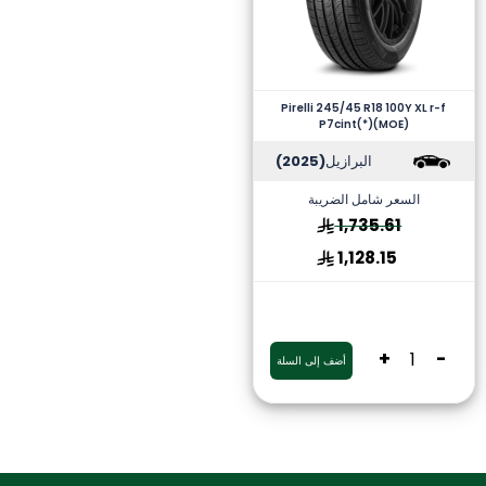
Pirelli 245/45 R18 100Y XL r-f
P7cint(*)(MOE)
البرازيل
(2025)
السعر شامل الضريبة
1,735.61
1,128.15
+
-
أضف إلى السلة