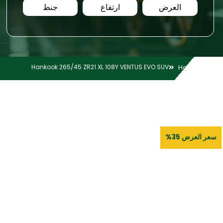
العرض
ارتفاع
جنط
Hankook 265/45 ZR21 XL 108Y VENTUS EVO SUV
Home
سعر العرض 35%