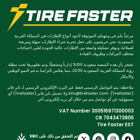
مرحباً بكم في وجهتكم الموثوقة لأجود أنواع الإطارات في المملكة العربية
السعودية. نحن حريصون على جعل تجربة شراء الإطارات سهلة ومريحة
لعملائنا، ونوفر تشكيلة واسعة من الإطارات عالية الجودة لتلبي احتياجات
مختلف المركبات وظروف القيادة.
نفتخر بأن هذه المنصة سعودية 100% إدارتاً وتشغيلاً، وتم تطويرها تحت مظلة
رؤية المملكة العربية السعودية 2030، مما يعكس التزامنا بدعم النمو الوطني
والابتكار.
ملاحظة: يتم التواصل الرسمي فقط عبر البريد الإلكتروني الرسمي لـ تاير فاير
(Tirefaster): info@tirefaster.com ولا تتحمل تاير فاير (Tirefaster) أي
مسؤولية عن أي تواصل يتم من خلال أي بريد إلكتروني آخر.
VAT Number 300516971300003
CR 7043473805
Tire Faster EST
تم التحقق من ذلك على SBC