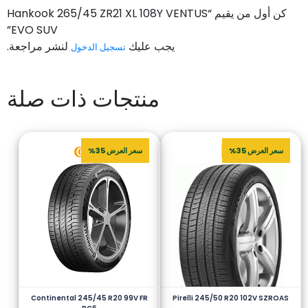
كن أول من يقيم “Hankook 265/45 ZR21 XL 108Y VENTUS
EVO SUV”
يجب عليك
لنشر مراجعة.
تسجيل الدخول
منتجات ذات صلة
سعر العرض 35%
سعر العرض 35%
Continental 245/45 R20 99V FR
Pirelli 245/50 R20 102V SZROAS