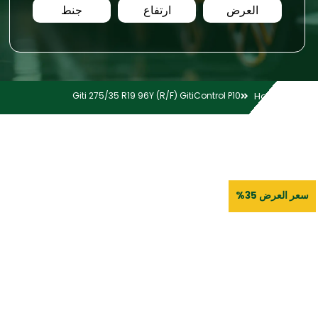
العرض
ارتفاع
جنط
Giti 275/35 R19 96Y (R/F) GitiControl P10
Home
سعر العرض 35%