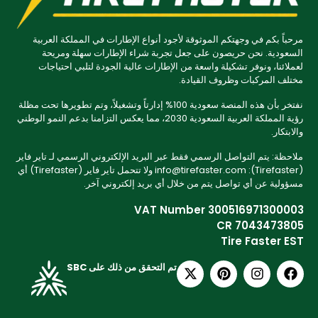
مرحباً بكم في وجهتكم الموثوقة لأجود أنواع الإطارات في المملكة العربية
السعودية. نحن حريصون على جعل تجربة شراء الإطارات سهلة ومريحة
لعملائنا، ونوفر تشكيلة واسعة من الإطارات عالية الجودة لتلبي احتياجات
مختلف المركبات وظروف القيادة.
نفتخر بأن هذه المنصة سعودية 100% إدارتاً وتشغيلاً، وتم تطويرها تحت مظلة
رؤية المملكة العربية السعودية 2030، مما يعكس التزامنا بدعم النمو الوطني
والابتكار.
ملاحظة: يتم التواصل الرسمي فقط عبر البريد الإلكتروني الرسمي لـ تاير فاير
(Tirefaster): info@tirefaster.com ولا تتحمل تاير فاير (Tirefaster) أي
مسؤولية عن أي تواصل يتم من خلال أي بريد إلكتروني آخر.
VAT Number 300516971300003
CR 7043473805
Tire Faster EST
تم التحقق من ذلك على SBC