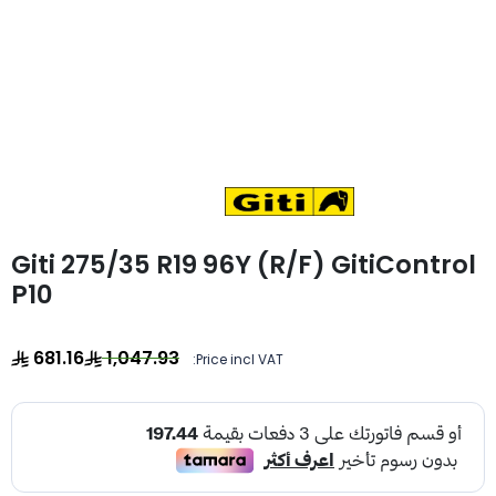
Giti 275/35 R19 96Y (R/F) GitiControl
P10
681.16
1,047.93
Price incl VAT: