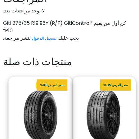
لا توجد مراجعات بعد.
كن أول من يقيم “Giti 275/35 R19 96Y (R/F) GitiControl
P10”
يجب عليك
لنشر مراجعة.
تسجيل الدخول
منتجات ذات صلة
سعر العرض 35%
سعر العرض 35%