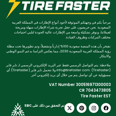
مرحباً بكم في وجهتكم الموثوقة لأجود أنواع الإطارات في المملكة العربية
السعودية. نحن حريصون على جعل تجربة شراء الإطارات سهلة ومريحة
لعملائنا، ونوفر تشكيلة واسعة من الإطارات عالية الجودة لتلبي احتياجات
مختلف المركبات وظروف القيادة.
نفتخر بأن هذه المنصة سعودية 100% إدارتاً وتشغيلاً، وتم تطويرها تحت مظلة
رؤية المملكة العربية السعودية 2030، مما يعكس التزامنا بدعم النمو الوطني
والابتكار.
ملاحظة: يتم التواصل الرسمي فقط عبر البريد الإلكتروني الرسمي لـ تاير فاير
(Tirefaster): info@tirefaster.com ولا تتحمل تاير فاير (Tirefaster) أي
مسؤولية عن أي تواصل يتم من خلال أي بريد إلكتروني آخر.
VAT Number 300516971300003
CR 7043473805
Tire Faster EST
تم التحقق من ذلك على SBC