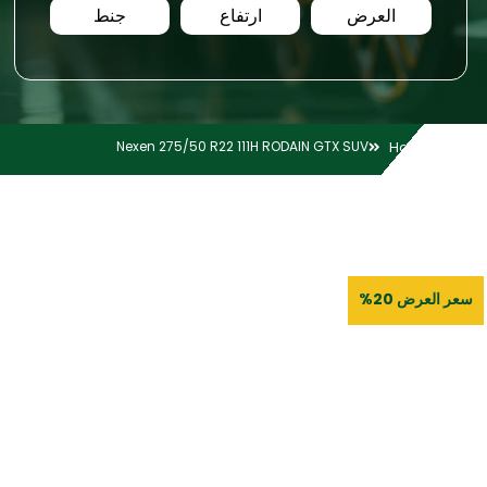
العرض
ارتفاع
جنط
Nexen 275/50 R22 111H RODAIN GTX SUV
Home
سعر العرض 20%