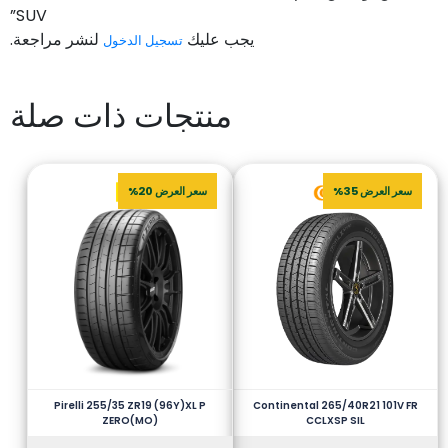
SUV”
يجب عليك
لنشر مراجعة.
تسجيل الدخول
منتجات ذات صلة
سعر العرض 35%
سعر العرض 20%
Pirelli 255/35 ZR19 (96Y)XL P
Continental 265/40R21 101V FR
ZERO(MO)
CCLXSP SIL