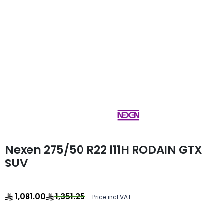
Nexen 275/50 R22 111H RODAIN GTX
SUV
1,081.00
1,351.25
Price incl VAT: