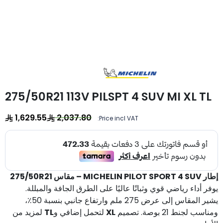
275/50R21 113V PILSPT 4 SUV MI XL TL
1,629.55
2,037.80
Price incl VAT:
إطار MICHELIN PILOT SPORT 4 SUV – مقاس 275/50R21
يوفر أداء رياضي قوي وثباتًا عاليًا على الطرق الجافة والمبللة.
يشير المقاس إلى عرض 275 ملم وارتفاع جانبي بنسبة 50٪،
ومناسب لجنط 21 بوصة. تصميم
XL
لتحمل إضافي و
TL
لمزيد من