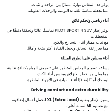
يوفر هذا المقاس توازنًا ممتازًا بين الراحة والثبات،
مما يجعله مناسبًا للقيادة اليومية والرحلات الطويلة.
أداء رياضي وتحكم فائق
يوفر إطار PILOT SPORT 4 SUV تماسكًا عاليًا وتحكمًا دقيقًا في
المنعطفات
مع ثبات ممتاز أثناء التسارع والكبح،
مما يعزز ثقة السائق ويجعل القيادة أكثر متعة وأمانًا.
أداء محسّن على الطرق المبللة
يساعد تصميم المداس المتطور على تصريف المياه بكفاءة عالية،
مما يقلل من خطر الانزلاق ويحسن أداء الكبح،
ليمنحك أمانًا إضافيًا أثناء القيادة في الأجواء الماطرة.
Driving comfort and extra durability
يتميز الإطار بتقنية
XL (Extra Load)
لتحمل أحمال إضافية،
مع تصميم
MI
لمتانة أعلى،