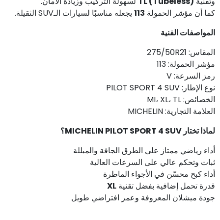
وتقنية
TL (Tubeless)
لسهولة التركيب وزيادة الأمان.
كما أن مؤشر الحمولة
113
يجعله مناسبًا لسيارات الـSUV الثقيلة.
المواصفات الفنية
المقاس: 275/50R21
مؤشر الحمولة: 113
رمز السرعة: V
نوع الإطار: PILOT SPORT 4 SUV
الخصائص: MI، XL، TL
العلامة التجارية: MICHELIN
لماذا تختار MICHELIN PILOT SPORT 4 SUV؟
أداء رياضي ممتاز على الطرق الجافة والمبللة
ثبات وتحكم عالي على السرعات العالية
أداء كبح محسّن في الأجواء الماطرة
قدرة تحمل إضافية بفضل تقنية
XL
جودة ميشلان المعروفة وعمر افتراضي طويل