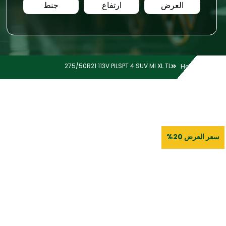
العرض
ارتفاع
جنط
275/50R21 113V PILSPT 4 SUV MI XL TL
Home
سعر العرض 20%