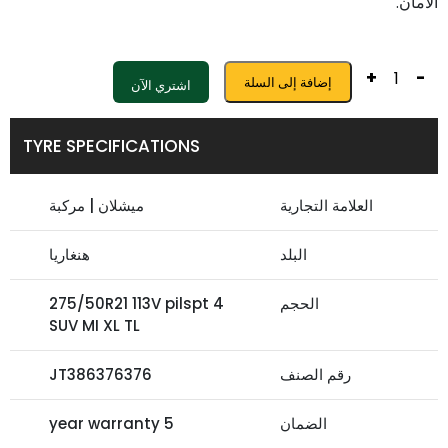
الأمان.
+
-
إضافة إلى السلة
اشتري الآن
TYRE SPECIFICATIONS
العلامة التجارية
ميشلان | مركبة
البلد
هنغاريا
الحجم
275/50R21 113V pilspt 4
SUV MI XL TL
رقم الصنف
JT386376376
الضمان
5 year warranty