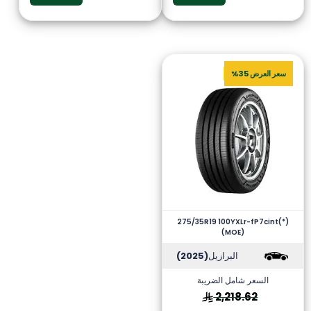
سعر العرض 35%
275/35R19 100YXLr-fP7cint(*)
(MOE)
البرازيل
(2025)
السعر شامل الضريبة
2,218.62