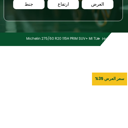
العرض
ارتفاع
جنط
Michelin 275/60 R20 115H PRIM SUV+ MI TL
Home
سعر العرض 35%