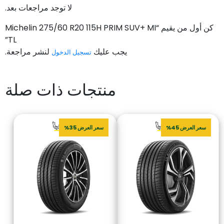
لا توجد مراجعات بعد.
كن أول من يقيم “Michelin 275/60 R20 115H PRIM SUV+ MI
TL”
يجب عليك
لنشر مراجعة.
تسجيل الدخول
منتجات ذات صلة
سعر العرض 45%
سعر العرض 35%