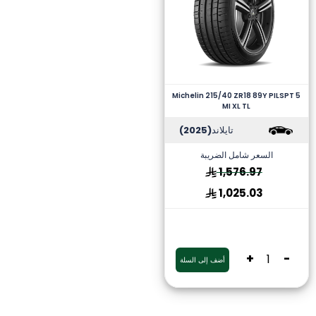
Michelin 215/40 ZR18 89Y PILSPT 5
MI XL TL
تايلاند
(2025)
السعر شامل الضريبة
1,576.97
1,025.03
+
-
أضف إلى السلة