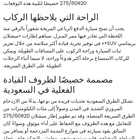
275/60R20 خصيصًا لتلبية هذه التوقعات.
الراحة التي يلاحظها الركاب
يجب أن تمنح سيارة الدفع الرباعي المريحة شعوراً بالرقي منذ
اللحظة التي تغادر فيها ممر المنزل. تساهم إطارات «ميشلان
بريماسي SUV+» في توفير تجربة قيادة أكثر سلاسة من خلال تعزيز
ثبات السيارة وراحة الركوب على المسافات الطويلة. ويمكن
للركاب الاستمتاع برحلة أكثر هدوءاً وراحة، لا سيما أثناء الرحلات
الطويلة على الطرق السريعة.
مصممة خصيصًا لظروف القيادة
الفعلية في السعودية
تشكل الطرق السعودية تحديات فريدة من نوعها، بدءًا من الازدحام
المروري الشديد في المدن وصولاً إلى مئات الكيلومترات من
الطرق السريعة المتصلة. وقد تم تطوير إطار ميشلان 275/60R20
للتعامل مع هذه الظروف مع الحفاظ على أداء موثوق. وسواءً كان
السائق يقود سيارته في شوارع المدينة المزدحمة أو يسافر بين
المناطق المختلفة، فإنه يستمتع بشعور مطمئن بالتحكم خلف عجلة