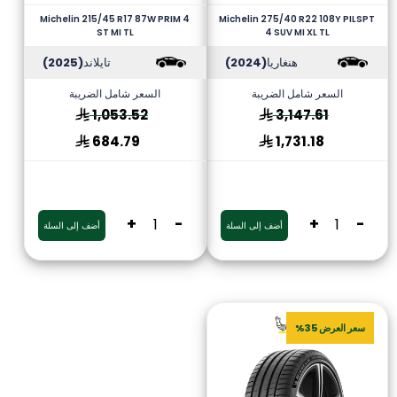
Michelin 215/45 R17 87W PRIM 4
Michelin 275/40 R22 108Y PILSPT
ST MI TL
4 SUV MI XL TL
هنغاريا
(2024)
تايلاند
(2025)
السعر شامل الضريبة
السعر شامل الضريبة
1,053.52
3,147.61
684.79
1,731.18
+
-
+
-
أضف إلى السلة
أضف إلى السلة
سعر العرض 35%