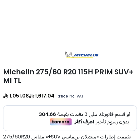
Michelin 275/60 R20 115H PRIM SUV+
MI TL
1,051.08
1,617.04
Price incl VAT:
صُممت إطارات «ميشلان بريماسي SUV+» مقاس 275/60R20