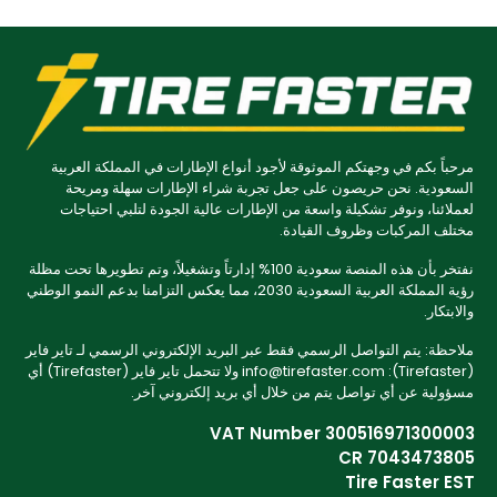
مرحباً بكم في وجهتكم الموثوقة لأجود أنواع الإطارات في المملكة العربية
السعودية. نحن حريصون على جعل تجربة شراء الإطارات سهلة ومريحة
لعملائنا، ونوفر تشكيلة واسعة من الإطارات عالية الجودة لتلبي احتياجات
مختلف المركبات وظروف القيادة.
نفتخر بأن هذه المنصة سعودية 100% إدارتاً وتشغيلاً، وتم تطويرها تحت مظلة
رؤية المملكة العربية السعودية 2030، مما يعكس التزامنا بدعم النمو الوطني
والابتكار.
ملاحظة: يتم التواصل الرسمي فقط عبر البريد الإلكتروني الرسمي لـ تاير فاير
(Tirefaster): info@tirefaster.com ولا تتحمل تاير فاير (Tirefaster) أي
مسؤولية عن أي تواصل يتم من خلال أي بريد إلكتروني آخر.
VAT Number 300516971300003
CR 7043473805
Tire Faster EST