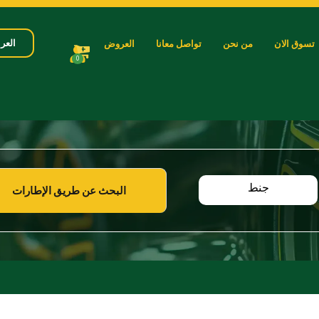
العرب
تسوق الان
من نحن
تواصل معانا
العروض
0
جنط
البحث عن طريق الإطارات