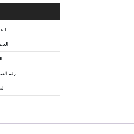
الح
الضم
ال
رقم الص
الس