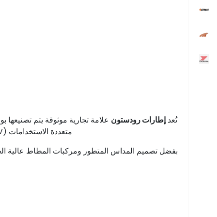
تُعد
إطارات رودستون
علامة تجارية موثوقة يتم تصنيعها ب
متعددة الاستخدامات (SUV)، والكروس أوفر، حيث توفر ثباتًا ممتازًا، وتحكمًا موثوقًا، وراحة أثناء القيادة على مختلف الطرق في المملكة العربية السعودية.
بفضل تصميم المداس المتطور ومركبات المطاط عالية الجودة، تو