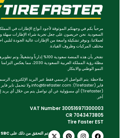
مرحباً بكم في وجهتكم الموثوقة لأجود أنواع الإطارات في المملكة
السعودية. نحن حريصون على جعل تجربة شراء الإطارات سهلة و
لعملائنا، ونوفر تشكيلة واسعة من الإطارات عالية الجودة لتلبي اح
مختلف المركبات وظروف القيادة.
نفتخر بأن هذه المنصة سعودية 100% إدارتاً وتشغيلاً، وتم
مظلة رؤية المملكة العربية السعودية 2030، مما يعكس ا
النمو الوطني والابتكار.
ملاحظة: يتم التواصل الرسمي فقط عبر البريد الإلكتروني الرسمي 
فاير (Tirefaster): info@tirefaster.com ولا تتحمل تاير فاير
(Tirefaster) أي مسؤولية عن أي تواصل يتم من خلال أي بريد 
آخر.
VAT Number 300516971300003
CR 7043473805
Tire Faster EST
تم التحقق من ذلك على SBC