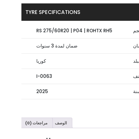
TYRE SPECIFICATIONS
جم
RS 275/60R20 | P04 | ROHTX RH5
ان
ضمان لمدة 3 سنوات
بلد
كوريا
نف
I-0063
نة
2025
الوصف
مراجعات (0)