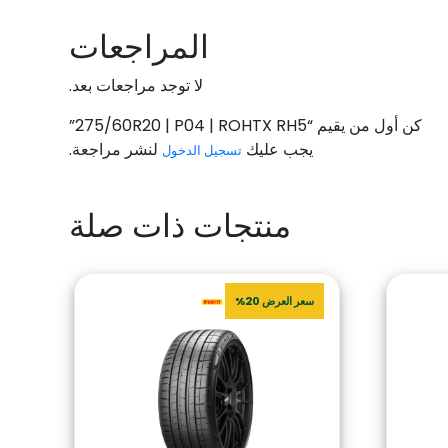
المراجعات
لا توجد مراجعات بعد.
كن أول من يقيم “275/60R20 | P04 | ROHTX RH5”
يجب عليك
لنشر مراجعة.
تسجيل الدخول
منتجات ذات صلة
سعر العرض 20%