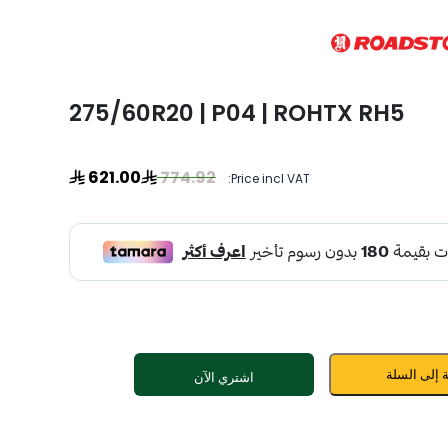
275/60R20 | P04 | ROHTX RH5
621.00
774.92
Price incl VAT:
 إلى السلة
اشتري الآن