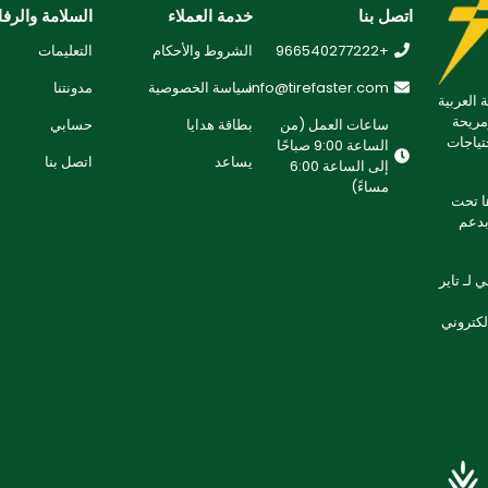
اتصل بنا
خدمة العملاء
السلامة والرفا
+966540277222
الشروط والأحكام
التعليمات
info@tirefaster.com
سياسة الخصوصية
مدونتنا
 العربية
مريحة
ساعات العمل (من
بطاقة هدايا
حسابي
تياجات
الساعة 9:00 صباحًا
يساعد
اتصل بنا
إلى الساعة 6:00
مساءً)
 تطويرها تحت
لتزامنا بدعم
لـ تاير
إلكتروني