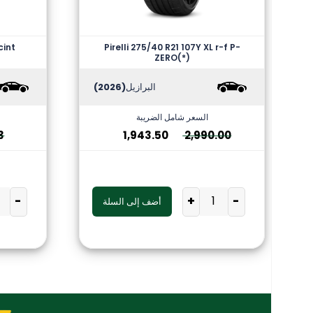
cint
Pirelli 275/40 R21 107Y XL r-f P-
ZERO(*)
البرازيل
(2026)
السعر شامل الضريبة
3
1,943.50
2,990.00
-
+
-
أضف إلى السلة