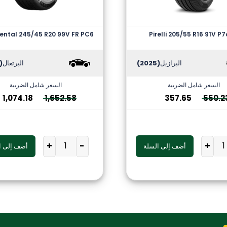
ental 245/45 R20 99V FR PC6
Pirelli 205/55 R16 91V P7
البرازيل
(2025)
البرتغال
2025)
السعر شامل الضريبة
السعر شامل الضريبة
1,074.18
1,652.58
357.65
550.2
+
-
+
أضف إلى السلة
أضف إلى ا