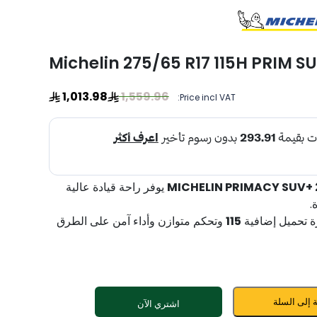
Michelin 275/65 R17 115H PRIM SU
1,013.98
1,559.96
Price incl VAT:
يوفر راحة قيادة عالية
.
115
وتحكم متوازن وأداء آمن على الطرق
 إلى السلة
اشتري الآن