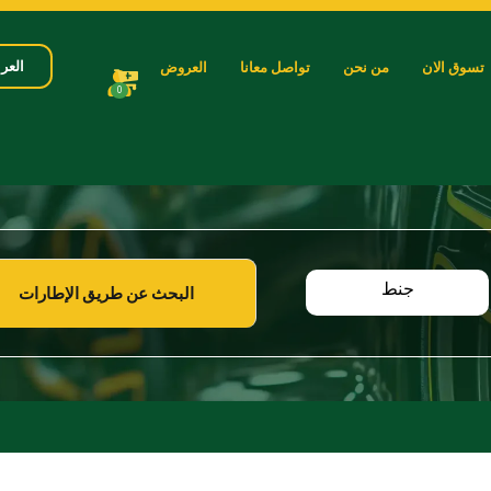
العرب
تسوق الان
من نحن
تواصل معانا
العروض
0
جنط
البحث عن طريق الإطارات