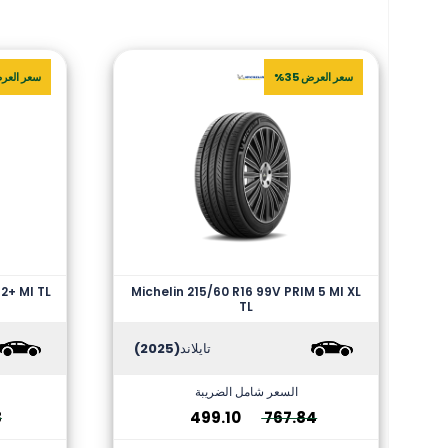
سعر العرض 35%
سعر العرض 
2+ MI TL
Michelin 215/60 R16 99V PRIM 5 MI XL
TL
تايلاند
(2025)
السعر شامل الضريبة
8
499.10
767.84