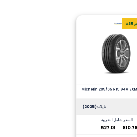
35%
Michelin 205/65 R15 94V EXM
تايلاند
(2025)
السعر شامل الضريبة
527.01
810.7