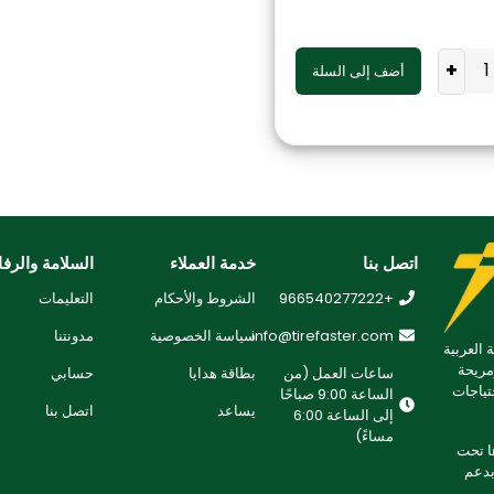
+
أضف إلى السلة
اتصل بنا
خدمة العملاء
السلامة والرفا
+966540277222
الشروط والأحكام
التعليمات
info@tirefaster.com
سياسة الخصوصية
مدونتنا
 العربية
مريحة
ساعات العمل (من
بطاقة هدايا
حسابي
تياجات
الساعة 9:00 صباحًا
يساعد
اتصل بنا
إلى الساعة 6:00
مساءً)
 تطويرها تحت
لتزامنا بدعم