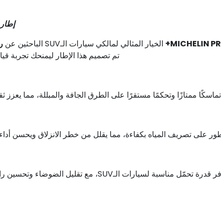
إطار LIN PRIMACY SUV+ 275/65 R17 115H MI TL
الخيار المثالي لمالكي سيارات الـSUV الباحثين عن
ر
تم تصميم هذا الإطار ليمنحك تجربة قيا
ماسكًا ممتازًا وتحكمًا مستقرًا على الطرق الجافة والمبللة، مما يعزز 
على تصريف المياه بكفاءة، مما يقلل من خطر الانزلاق ويحسن أداء الكبح،
سبة لسيارات الـSUV، مع تقليل الضوضاء وتحسين راحة القيادة، لتجربة أكثر هدوءًا وسلاسة على الطرق الطويلة.