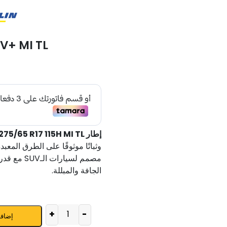
V+ MI TL
إطار MICHELIN PRIMACY SUV+ 275/65 R17 115H MI TL
وثباتًا موثوقًا على الطرق المعبدة
مصمم لسيارات الـSUV مع قدرة تحميل إضافية
الجافة والمبللة.
+
-
إضافة