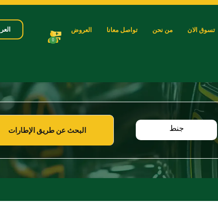
العرب
تسوق الان
من نحن
تواصل معانا
العروض
0
جنط
البحث عن طريق الإطارات