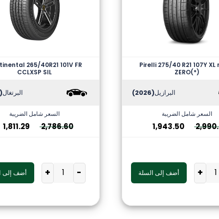
inental 265/40R21 101V FR
Pirelli 275/40 R21 107Y XL 
CCLXSP SIL
ZERO(*)
البرازيل
(2026)
البرتغال
2025)
السعر شامل الضريبة
السعر شامل الضريبة
1,811.29
2,786.60
1,943.50
2,990
+
-
+
أضف إلى السلة
أضف إلى ا