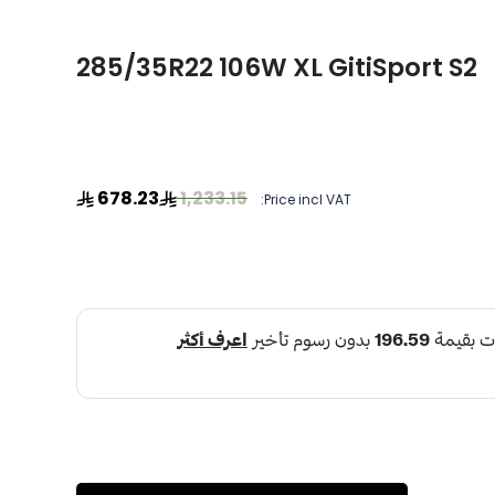
285/35R22 106W XL GitiSport S2
678.23
1,233.15
Price incl VAT: