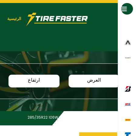
جميع العلامات التجارية
الرئيسية
العرض
ارتفاع
285/35R22 106W XL GitiSport S2
Home