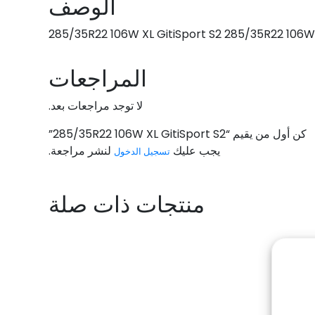
الوصف
285/35R22 106W XL GitiSport S2 285/35R22 106W
المراجعات
لا توجد مراجعات بعد.
كن أول من يقيم “285/35R22 106W XL GitiSport S2”
يجب عليك
لنشر مراجعة.
تسجيل الدخول
منتجات ذات صلة