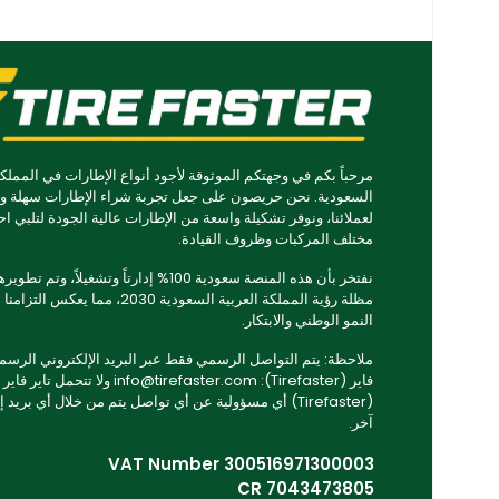
مرحباً بكم في وجهتكم الموثوقة لأجود أنواع الإطارات في المملكة
السعودية. نحن حريصون على جعل تجربة شراء الإطارات سهلة و
لعملائنا، ونوفر تشكيلة واسعة من الإطارات عالية الجودة لتلبي اح
مختلف المركبات وظروف القيادة.
نفتخر بأن هذه المنصة سعودية 100% إدارتاً وتشغيلاً، وتم
مظلة رؤية المملكة العربية السعودية 2030، مما يعكس ا
النمو الوطني والابتكار.
ملاحظة: يتم التواصل الرسمي فقط عبر البريد الإلكتروني الرسمي 
فاير (Tirefaster): info@tirefaster.com ولا تتحمل تاير فاير
(Tirefaster) أي مسؤولية عن أي تواصل يتم من خلال أي بريد 
آخر.
VAT Number 300516971300003
CR 7043473805