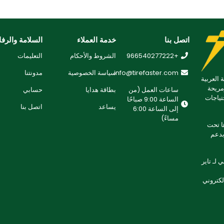
اتصل بنا
خدمة العملاء
السلامة والرفا
+966540277222
الشروط والأحكام
التعليمات
info@tirefaster.com
سياسة الخصوصية
مدونتنا
 العربية
مريحة
ساعات العمل (من
بطاقة هدايا
حسابي
تياجات
الساعة 9:00 صباحًا
يساعد
اتصل بنا
إلى الساعة 6:00
مساءً)
 تطويرها تحت
لتزامنا بدعم
لـ تاير
إلكتروني