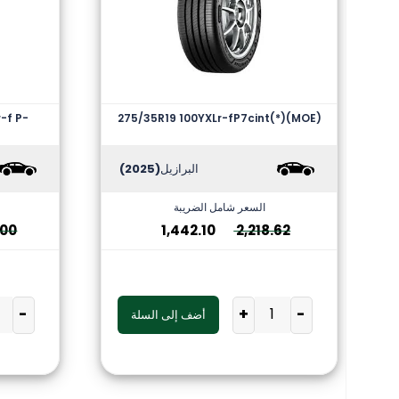
r-f P-
275/35R19 100YXLr-fP7cint(*)(MOE)
البرازيل
(2025)
السعر شامل الضريبة
.00
1,442.10
2,218.62
-
+
-
أضف إلى السلة