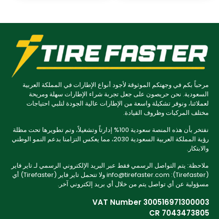
مرحباً بكم في وجهتكم الموثوقة لأجود أنواع الإطارات في المملكة العربية
السعودية. نحن حريصون على جعل تجربة شراء الإطارات سهلة ومريحة
لعملائنا، ونوفر تشكيلة واسعة من الإطارات عالية الجودة لتلبي احتياجات
مختلف المركبات وظروف القيادة.
نفتخر بأن هذه المنصة سعودية 100% إدارتاً وتشغيلاً، وتم تطويرها تحت مظلة
رؤية المملكة العربية السعودية 2030، مما يعكس التزامنا بدعم النمو الوطني
والابتكار.
ملاحظة: يتم التواصل الرسمي فقط عبر البريد الإلكتروني الرسمي لـ تاير فاير
(Tirefaster): info@tirefaster.com ولا تتحمل تاير فاير (Tirefaster) أي
مسؤولية عن أي تواصل يتم من خلال أي بريد إلكتروني آخر.
VAT Number 300516971300003
CR 7043473805