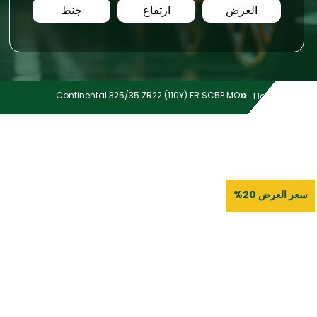
العرض
ارتفاع
جنط
Continental 325/35 ZR22 (110Y) FR SC5P MO
Home
سعر العرض 20%