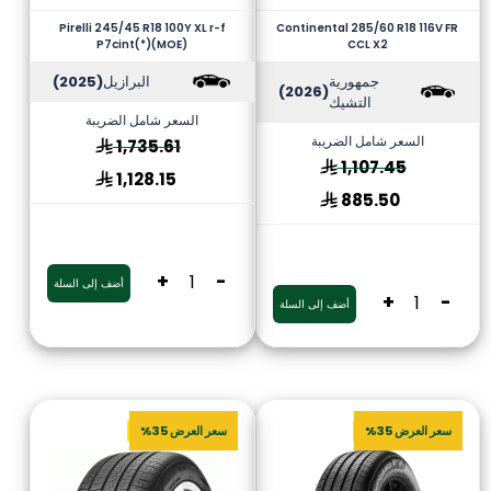
Pirelli 245/45 R18 100Y XL r-f
Continental 285/60 R18 116V FR
P7cint(*)(MOE)
CCL X2
جمهورية
البرازيل
(2025)
(2026)
التشيك
السعر شامل الضريبة
السعر شامل الضريبة
1,735.61
1,107.45
1,128.15
885.50
+
-
أضف إلى السلة
+
-
أضف إلى السلة
سعر العرض 35%
سعر العرض 35%