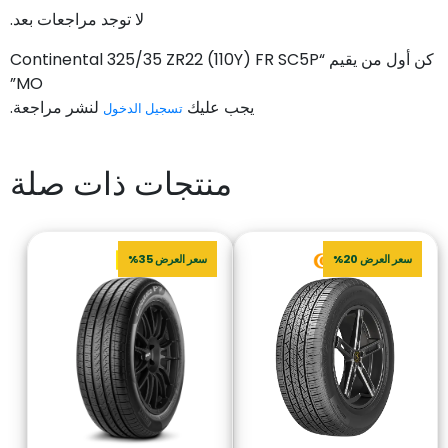
لا توجد مراجعات بعد.
كن أول من يقيم “Continental 325/35 ZR22 (110Y) FR SC5P
MO”
يجب عليك
لنشر مراجعة.
تسجيل الدخول
منتجات ذات صلة
سعر العرض 20%
سعر العرض 35%