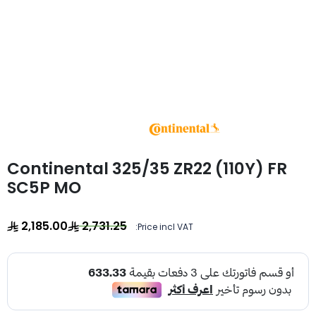
Continental 325/35 ZR22 (110Y) FR
SC5P MO
2,185.00
2,731.25
Price incl VAT: