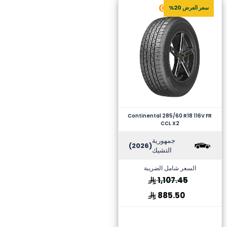
سعر العرض 20%
Continental 285/60 R18 116V FR
CCL X2
جمهورية
(2026)
التشيك
السعر شامل الضريبة
1,107.45
885.50