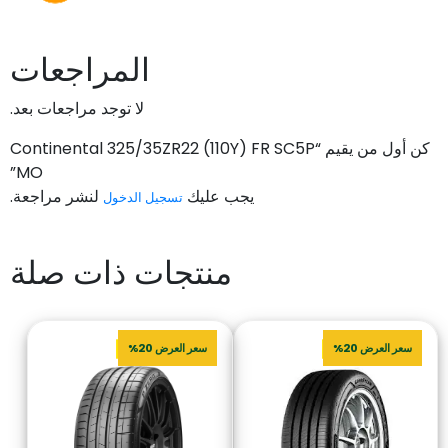
المراجعات
لا توجد مراجعات بعد.
كن أول من يقيم “Continental 325/35ZR22 (110Y) FR SC5P
MO”
يجب عليك
لنشر مراجعة.
تسجيل الدخول
منتجات ذات صلة
سعر العرض 20%
سعر العرض 20%