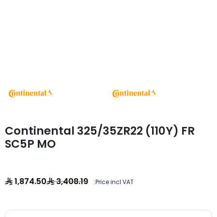
Continental 325/35ZR22 (110Y) FR
SC5P MO
1,874.50
3,408.19
Price incl VAT: