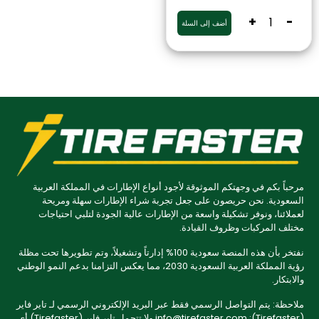
+
-
أضف إلى السلة
مرحباً بكم في وجهتكم الموثوقة لأجود أنواع الإطارات في المملكة العربية
السعودية. نحن حريصون على جعل تجربة شراء الإطارات سهلة ومريحة
لعملائنا، ونوفر تشكيلة واسعة من الإطارات عالية الجودة لتلبي احتياجات
مختلف المركبات وظروف القيادة.
نفتخر بأن هذه المنصة سعودية 100% إدارتاً وتشغيلاً، وتم تطويرها تحت مظلة
رؤية المملكة العربية السعودية 2030، مما يعكس التزامنا بدعم النمو الوطني
والابتكار.
ملاحظة: يتم التواصل الرسمي فقط عبر البريد الإلكتروني الرسمي لـ تاير فاير
(Tirefaster): info@tirefaster.com ولا تتحمل تاير فاير (Tirefaster) أي