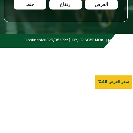
العرض
ارتفاع
جنط
Continental 325/35ZR22 (110Y) FR SC5P MO
Home
سعر العرض 45%