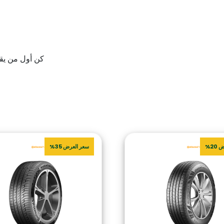
كن أول من يقيم “325/40 R22 114Y FR EC6Q MO SIL
20%
سعر العرض 35%