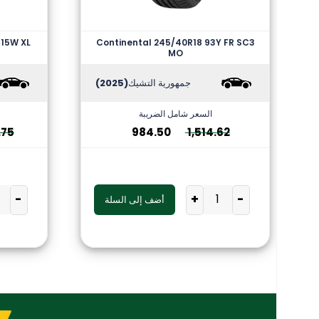
115W XL
Continental 245/40R18 93Y FR SC3
MO
جمهورية التشيك
(2025)
السعر شامل الضريبة
.75
984.50
1,514.62
-
+
-
أضف إلى السلة