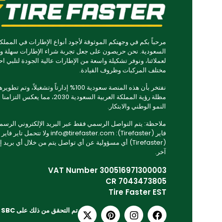
مرحباً بكم في وجهتكم الموثوقة لأجود أنواع الإطارات في المملكة
السعودية. نحن حريصون على جعل تجربة شراء الإطارات سهلة و
لعملائنا، ونوفر تشكيلة واسعة من الإطارات عالية الجودة لتلبي اح
مختلف المركبات وظروف القيادة.
نفتخر بأن هذه المنصة سعودية 100% إدارتاً وتشغيلاً، وتم
مظلة رؤية المملكة العربية السعودية 2030، مما يعكس ا
النمو الوطني والابتكار.
ملاحظة: يتم التواصل الرسمي فقط عبر البريد الإلكتروني الرسمي 
فاير (Tirefaster): info@tirefaster.com ولا تتحمل تاير فاير
(Tirefaster) أي مسؤولية عن أي تواصل يتم من خلال أي بريد 
آخر.
VAT Number 300516971300003
CR 7043473805
Tire Faster EST
تم التحقق من ذلك على SBC