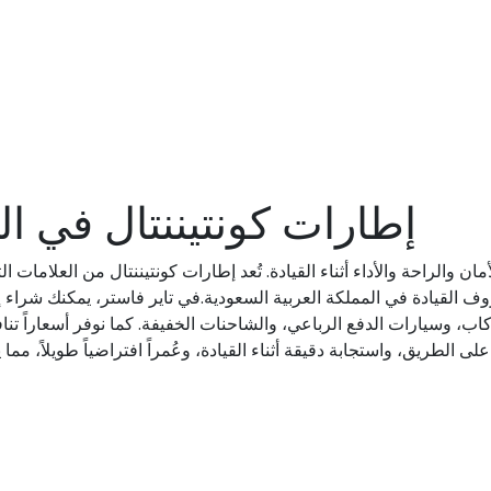
إطارات كونتيننتال في ال
والراحة والأداء أثناء القيادة. تُعد إطارات كونتيننتال من العلامات الت
ظروف القيادة في المملكة العربية السعودية.في تاير فاستر، يمكنك شراء 
، وسيارات الدفع الرباعي، والشاحنات الخفيفة. كما نوفر أسعاراً ت
لى الطريق، واستجابة دقيقة أثناء القيادة، وعُمراً افتراضياً طويلاً، م