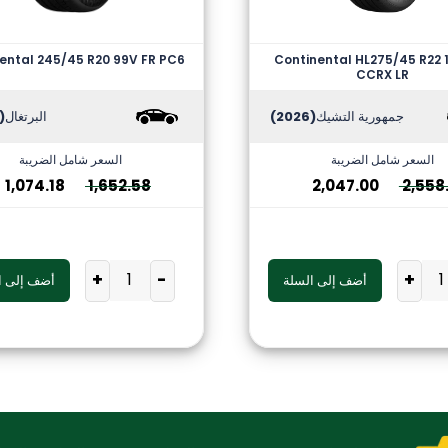
ental 245/45 R20 99V FR PC6
Continental HL275/45 R22 
CCRX LR
جمهورية التشيك
(2026)
البرتغال
2025)
السعر شامل الضريبة
السعر شامل الضريبة
1,074.18
1,652.58
2,047.00
2,558
+
-
+
أضف إلى السلة
أضف إلى ا