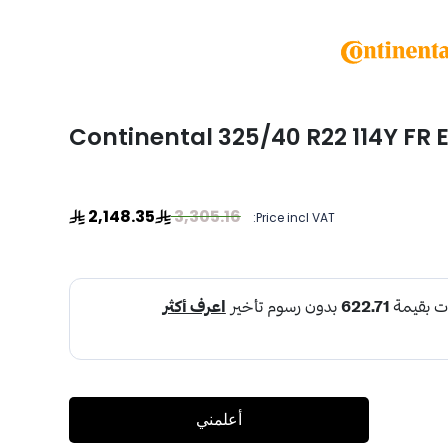
Continental 325/40 R22 114Y FR 
2,148.35
3,305.16
Price incl VAT:
أعلمني