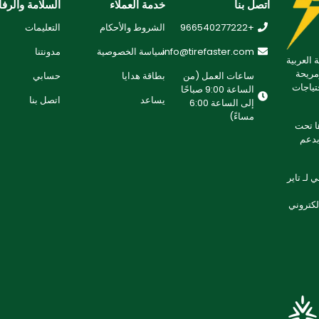
اتصل بنا
خدمة العملاء
السلامة والرفا
+966540277222
الشروط والأحكام
التعليمات
info@tirefaster.com
سياسة الخصوصية
مدونتنا
 العربية
مريحة
ساعات العمل (من
بطاقة هدايا
حسابي
تياجات
الساعة 9:00 صباحًا
يساعد
اتصل بنا
إلى الساعة 6:00
مساءً)
 تطويرها تحت
لتزامنا بدعم
لـ تاير
إلكتروني