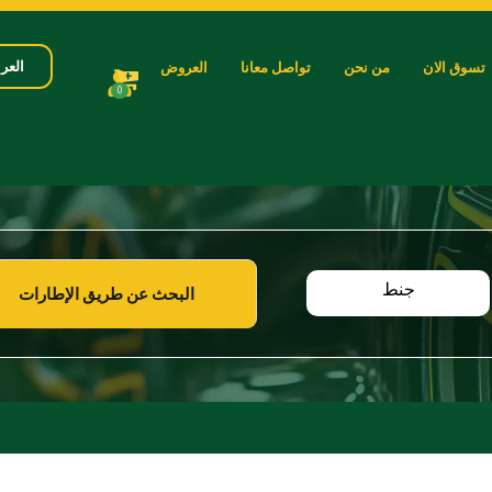
العرب
تسوق الان
من نحن
تواصل معانا
العروض
0
جنط
البحث عن طريق الإطارات