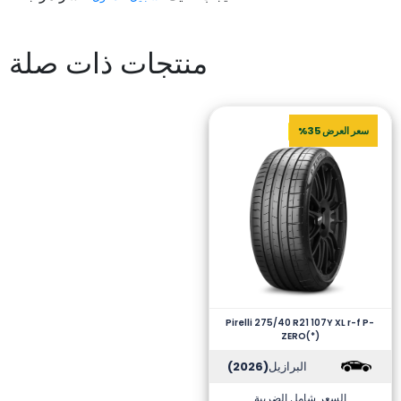
منتجات ذات صلة
سعر العرض 35%
Pirelli 275/40 R21 107Y XL r-f P-
ZERO(*)
البرازيل
(2026)
السعر شامل الضريبة