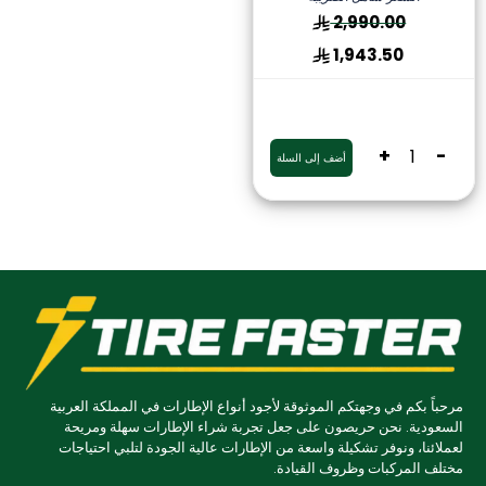
2,990.00
1,943.50
+
-
أضف إلى السلة
مرحباً بكم في وجهتكم الموثوقة لأجود أنواع الإطارات في المملكة العربية
السعودية. نحن حريصون على جعل تجربة شراء الإطارات سهلة ومريحة
لعملائنا، ونوفر تشكيلة واسعة من الإطارات عالية الجودة لتلبي احتياجات
مختلف المركبات وظروف القيادة.