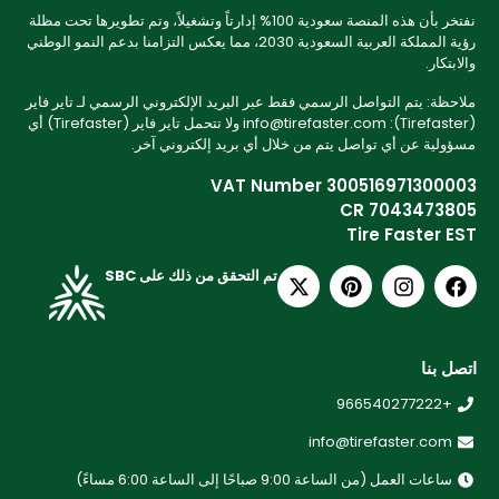
نفتخر بأن هذه المنصة سعودية 100% إدارتاً وتشغيلاً، وتم تطويرها تحت مظلة
رؤية المملكة العربية السعودية 2030، مما يعكس التزامنا بدعم النمو الوطني
والابتكار.
ملاحظة: يتم التواصل الرسمي فقط عبر البريد الإلكتروني الرسمي لـ تاير فاير
(Tirefaster): info@tirefaster.com ولا تتحمل تاير فاير (Tirefaster) أي
مسؤولية عن أي تواصل يتم من خلال أي بريد إلكتروني آخر.
VAT Number 300516971300003
CR 7043473805
Tire Faster EST
تم التحقق من ذلك على SBC
اتصل بنا
+966540277222
info@tirefaster.com
ساعات العمل (من الساعة 9:00 صباحًا إلى الساعة 6:00 مساءً)