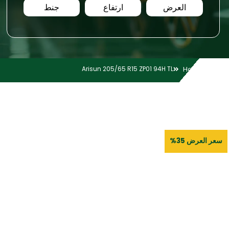
العرض
ارتفاع
جنط
Arisun 205/65 R15 ZP01 94H TL
Home
سعر العرض 35%