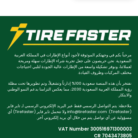
مرحباً بكم في وجهتكم الموثوقة لأجود أنواع الإطارات في المملكة العربية
السعودية. نحن حريصون على جعل تجربة شراء الإطارات سهلة ومريحة
لعملائنا، ونوفر تشكيلة واسعة من الإطارات عالية الجودة لتلبي احتياجات
مختلف المركبات وظروف القيادة.
نفتخر بأن هذه المنصة سعودية 100% إدارتاً وتشغيلاً، وتم تطويرها تحت مظلة
رؤية المملكة العربية السعودية 2030، مما يعكس التزامنا بدعم النمو الوطني
والابتكار.
ملاحظة: يتم التواصل الرسمي فقط عبر البريد الإلكتروني الرسمي لـ تاير فاير
(Tirefaster): info@tirefaster.com ولا تتحمل تاير فاير (Tirefaster) أي
مسؤولية عن أي تواصل يتم من خلال أي بريد إلكتروني آخر.
VAT Number 300516971300003
CR 7043473805