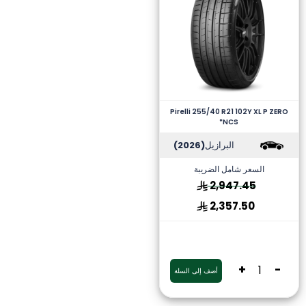
Pirelli 255/40 R21 102Y XL P ZERO
*NCS
البرازيل
(2026)
السعر شامل الضريبة
2,947.45
2,357.50
+
-
أضف إلى السلة