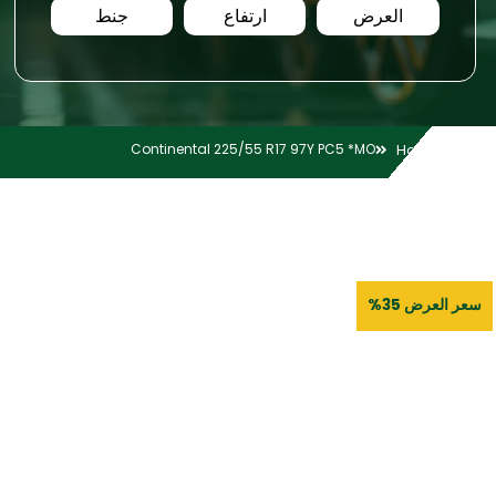
العرض
ارتفاع
جنط
Continental 225/55 R17 97Y PC5 *MO
Home
سعر العرض 35%