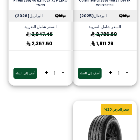
Pirelli 255/40 R21 102Y XL P ZERO
Continental 265/40R21 101V FR
*NCS
CCLXSP SIL
البرتغال
(2025)
البرازيل
(2026)
السعر شامل الضريبة
السعر شامل الضريبة
2,947.45
2,786.60
2,357.50
1,811.29
+
-
+
-
أضف إلى السلة
أضف إلى السلة
سعر العرض 20%