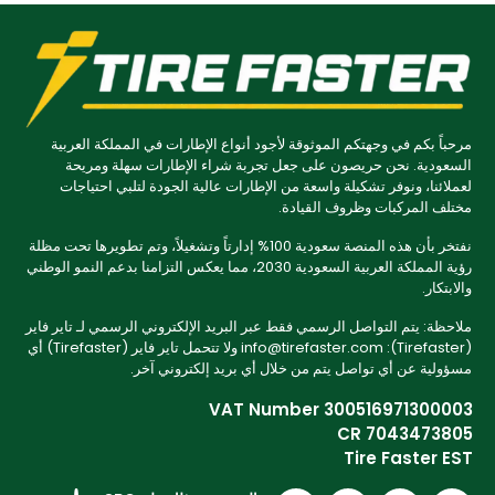
مرحباً بكم في وجهتكم الموثوقة لأجود أنواع الإطارات في المملكة العربية
السعودية. نحن حريصون على جعل تجربة شراء الإطارات سهلة ومريحة
لعملائنا، ونوفر تشكيلة واسعة من الإطارات عالية الجودة لتلبي احتياجات
مختلف المركبات وظروف القيادة.
نفتخر بأن هذه المنصة سعودية 100% إدارتاً وتشغيلاً، وتم تطويرها تحت مظلة
رؤية المملكة العربية السعودية 2030، مما يعكس التزامنا بدعم النمو الوطني
والابتكار.
ملاحظة: يتم التواصل الرسمي فقط عبر البريد الإلكتروني الرسمي لـ تاير فاير
(Tirefaster): info@tirefaster.com ولا تتحمل تاير فاير (Tirefaster) أي
مسؤولية عن أي تواصل يتم من خلال أي بريد إلكتروني آخر.
VAT Number 300516971300003
CR 7043473805
Tire Faster EST