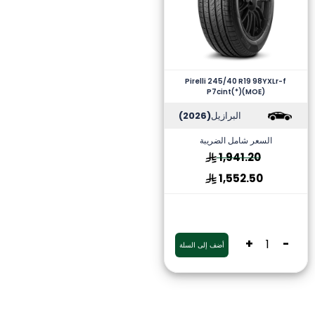
Pirelli 245/40 R19 98YXLr-f
P7cint(*)(MOE)
البرازيل
(2026)
السعر شامل الضريبة
1,941.20
1,552.50
+
-
أضف إلى السلة