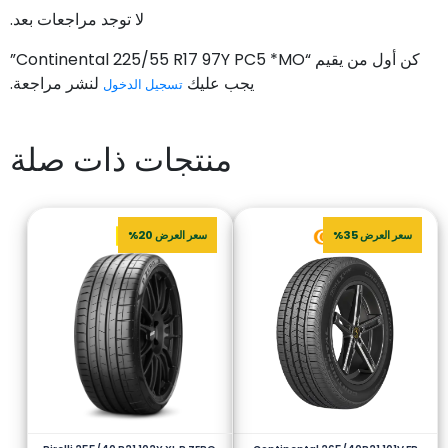
لا توجد مراجعات بعد.
كن أول من يقيم “Continental 225/55 R17 97Y PC5 *MO”
يجب عليك
لنشر مراجعة.
تسجيل الدخول
منتجات ذات صلة
سعر العرض 35%
سعر العرض 20%