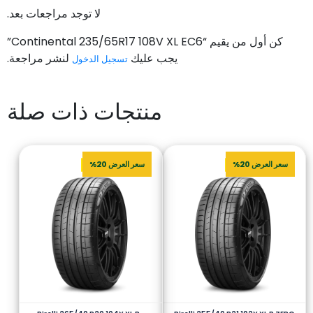
لا توجد مراجعات بعد.
كن أول من يقيم “Continental 235/65R17 108V XL EC6”
يجب عليك
لنشر مراجعة.
تسجيل الدخول
منتجات ذات صلة
سعر العرض 20%
سعر العرض 20%