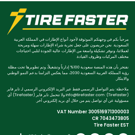
مرحباً بكم في وجهتكم الموثوقة لأجود أنواع الإطارات في المملكة العربية
السعودية. نحن حريصون على جعل تجربة شراء الإطارات سهلة ومريحة
لعملائنا، ونوفر تشكيلة واسعة من الإطارات عالية الجودة لتلبي احتياجات
مختلف المركبات وظروف القيادة.
نفتخر بأن هذه المنصة سعودية 100% إدارتاً وتشغيلاً، وتم تطويرها تحت مظلة
رؤية المملكة العربية السعودية 2030، مما يعكس التزامنا بدعم النمو الوطني
والابتكار.
ملاحظة: يتم التواصل الرسمي فقط عبر البريد الإلكتروني الرسمي لـ تاير فاير
(Tirefaster): info@tirefaster.com ولا تتحمل تاير فاير (Tirefaster) أي
مسؤولية عن أي تواصل يتم من خلال أي بريد إلكتروني آخر.
VAT Number 300516971300003
CR 7043473805
Tire Faster EST