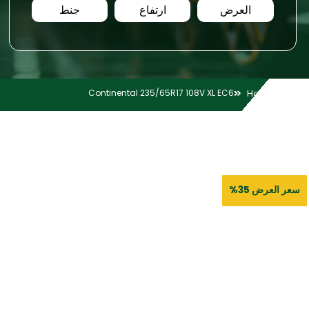
العرض
ارتفاع
جنط
Continental 235/65R17 108V XL EC6
Home
سعر العرض 35%