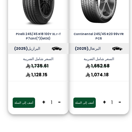
Pirelli 245/45 R18 100Y XL r-f
Continental 245/45 R20 99V FR
P7cint(*)(MOE)
PC6
البرتغال
(2025)
البرازيل
(2025)
السعر شامل الضريبة
السعر شامل الضريبة
1,735.61
1,652.58
1,128.15
1,074.18
+
-
+
-
أضف إلى السلة
أضف إلى السلة