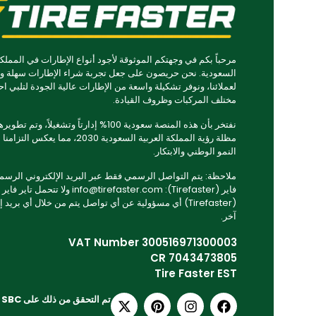
مرحباً بكم في وجهتكم الموثوقة لأجود أنواع الإطارات في المملكة
السعودية. نحن حريصون على جعل تجربة شراء الإطارات سهلة و
لعملائنا، ونوفر تشكيلة واسعة من الإطارات عالية الجودة لتلبي اح
مختلف المركبات وظروف القيادة.
نفتخر بأن هذه المنصة سعودية 100% إدارتاً وتشغيلاً، وتم
مظلة رؤية المملكة العربية السعودية 2030، مما يعكس ا
النمو الوطني والابتكار.
ملاحظة: يتم التواصل الرسمي فقط عبر البريد الإلكتروني الرسمي 
فاير (Tirefaster): info@tirefaster.com ولا تتحمل تاير فاير
(Tirefaster) أي مسؤولية عن أي تواصل يتم من خلال أي بريد 
آخر.
VAT Number 300516971300003
CR 7043473805
Tire Faster EST
تم التحقق من ذلك على SBC