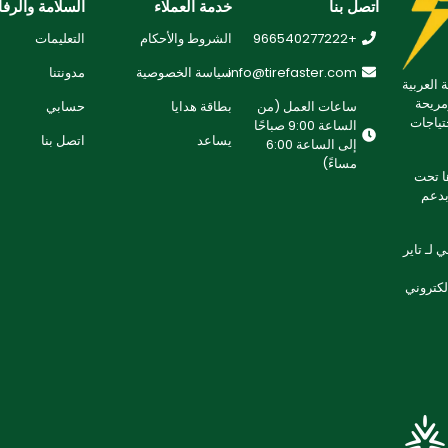
اتصل بنا
خدمة العملاء
السلامة والرفا
+966540277222
الشروط والأحكام
التعليمات
info@tirefaster.com
سياسة الخصوصية
مدونتنا
 العربية
مريحة
ساعات العمل (من
بطاقة هدايا
حسابي
تياجات
الساعة 9:00 صباحًا
يساعد
اتصل بنا
إلى الساعة 6:00
مساءً)
 تطويرها تحت
لتزامنا بدعم
لـ تاير
إلكتروني