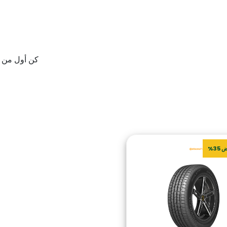
كن أول من يقيم “R20 101Y XL EC6Q R0 SIL
35%