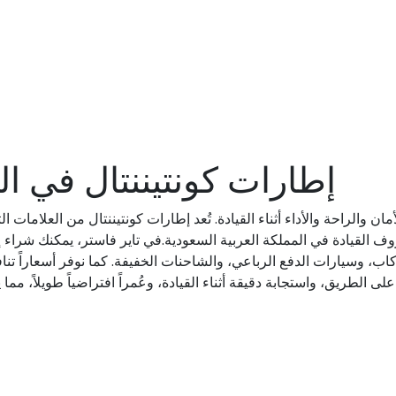
إطارات كونتيننتال في ال
والراحة والأداء أثناء القيادة. تُعد إطارات كونتيننتال من العلامات الت
ظروف القيادة في المملكة العربية السعودية.في تاير فاستر، يمكنك شراء 
، وسيارات الدفع الرباعي، والشاحنات الخفيفة. كما نوفر أسعاراً ت
لى الطريق، واستجابة دقيقة أثناء القيادة، وعُمراً افتراضياً طويلاً، م