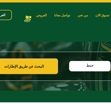
العرب
تسوق الان
من نحن
تواصل معانا
العروض
0
جنط
البحث عن طريق الإطارات