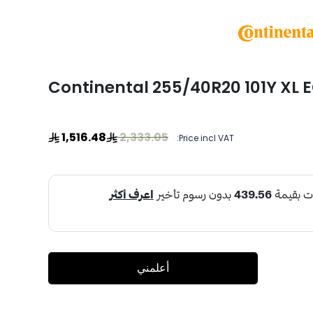
Continental 255/40R20 101Y XL E
1,516.48
2,333.05
Price incl VAT:
أعلمني