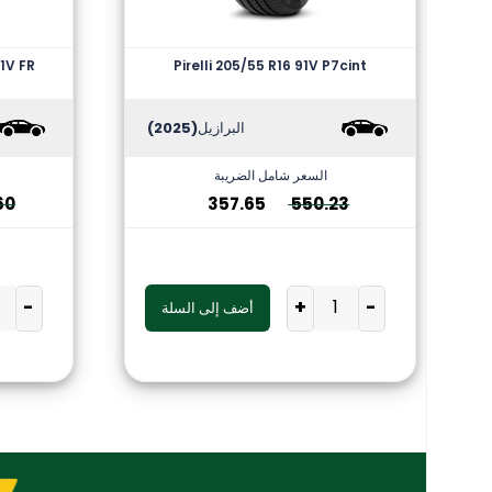
1V FR
Pirelli 205/55 R16 91V P7cint
البرازيل
(2025)
السعر شامل الضريبة
60
357.65
550.23
-
+
-
أضف إلى السلة