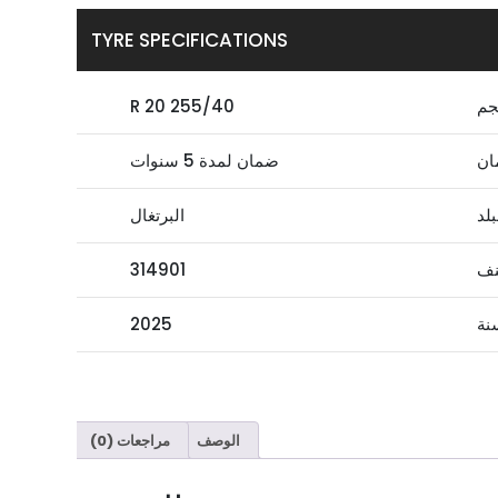
TYRE SPECIFICATIONS
جم
255/40 R 20
ان
ضمان لمدة 5 سنوات
بلد
البرتغال
نف
314901
نة
2025
الوصف
مراجعات (0)