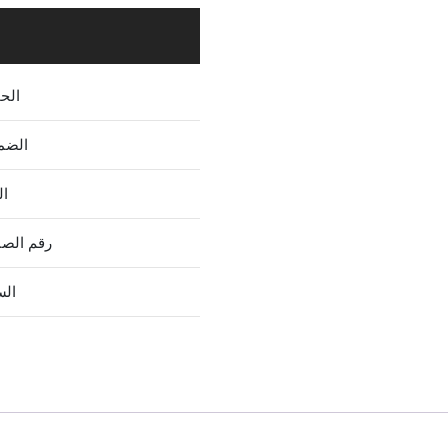
الح
الضم
ال
رقم الص
الس